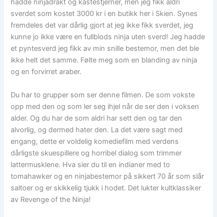
hadde ninjadrakt og kastestjerner, men jeg fikk aldri
sverdet som kostet 3000 kr i en butikk her i Skien. Synes
fremdeles det var dårlig gjort at jeg ikke fikk sverdet, jeg
kunne jo ikke være en fullblods ninja uten sverd! Jeg hadde
et pyntesverd jeg fikk av min snille bestemor, men det ble
ikke helt det samme. Følte meg som en blanding av ninja
og en forvirret araber.
Du har to grupper som ser denne filmen. De som vokste
opp med den og som ler seg ihjel når de ser den i voksen
alder. Og du har de som aldri har sett den og tar den
alvorlig, og dermed hater den. La det være sagt med
engang, dette er voldelig komediefilm med verdens
dårligste skuespillere og horribel dialog som trimmer
lattermusklene. Hva sier du til en indianer med to
tomahawker og en ninjabestemor på sikkert 70 år som slår
saltoer og er skikkelig tjukk i hodet. Det lukter kultklassiker
av Revenge of the Ninja!