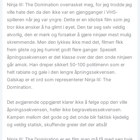
Ninja III: The Domination overrasket meg, for jeg trodde jeg
ville hate den da den ikke var en gjengganger i VHS-
spilleren når jeg var yngre. Dette er en idiotisk film som jeg
tror ikke ønsker å ha glimt i øyet. Den tar seg selv veldig
alvorlig, den er mørk og forsøker å gjøre ninjaer mest mulig
skremmende. Men den lykkes ikke med det, filmen fikk
frem gliste og jeg humret godt flere ganger. Spesielt
åpningssekvensen er det klasse over der den onde ninjaen
går amok. Han dreper sikkert 50-100 politimenn som er
helt rabiate og gale i den lengre åpningssekvensen.
Galskap er et ord som representerer Ninja III: The
Domination.
Det avgjørende oppgjøret klarer ikke å følge opp den ville
åpningssekvensen, heller ikke begravelsessekvensen.
Kampen mellom det gode og det onde blir faktisk kjedelig
og veldig statisk, skuffende greier det der altså!
Ninja III: The Domination er en film man må få med seg hvis