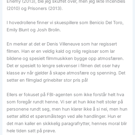
Enemy (2013), ble jeg skuffet over, men jeg likte Incendies
(2010) og Prisoners (2013).
I hovedrollene finner vi skuespillere som Benicio Del Toro,
Emily Blunt og Josh Brolin.
En merker at det er Denis Villeneuve som har regissert
filmen. Han er en veldig kald og rolig regissør som lar
bildene og spesielt filmmusikken bygge opp atmosfæren.
Det er spesielt to lengre sekvenser i filmen det oser høy
klasse av når gjelder å skape atmosfære og spenning. Det
setter en filmglad grinebiter stor pris på!
Ellers er fokuset på FBI-agenten som ikke forstår helt hva
som foregår rundt henne. Vi ser at hun ikke helt stoler på
personene rundt seg, men hun klarer ikke å si nei, men hun
setter alltid et spørsmålstegn ved alle handlinger. Hun er
det man kaller en skikkelig paragrafrytter, hennes moral blir
hele tiden satt på prøve.