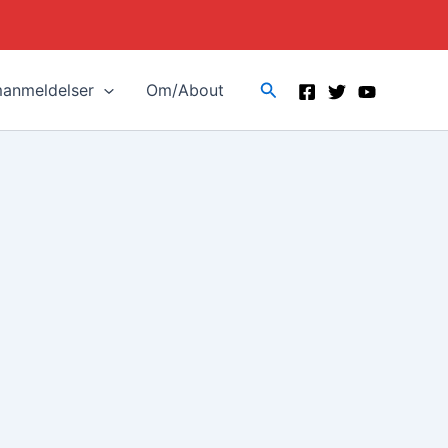
Search
manmeldelser
Om/About