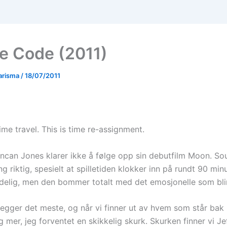
e Code (2011)
arisma
/
18/07/2011
time travel. This is time re-assignment.
ncan Jones klarer ikke å følge opp sin debutfilm Moon. S
ng riktig, spesielt at spilletiden klokker inn på rundt 90 min
jedelig, men den bommer totalt med det emosjonelle som blir
legger det meste, og når vi finner ut av hvem som står ba
g mer, jeg forventet en skikkelig skurk. Skurken finner vi Je