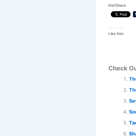
Del/Share
Like this:
Check O
Th
Th
Se
So
Ta
Sh