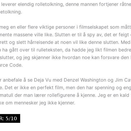
leverer elendig rolletolkning, denne mannen fortjener råtne
letolkning.
meg en eller flere viktige personer i filmselskapet som mått
mente massene ville like. Slutten er til å spy av, det er feigt
 rett og slett hårreisende at noen vil like denne slutten. Med
n ha gått over til rulleteksten, da hadde jeg likt filmen bedre
 slutter, og jeg skjønner ikke hvordan noe kan forsvare den
ource Code.
ler anbefale å se Deja Vu med Denzel Washington og Jim Cav
e. Det er ikke en perfekt film, men den har spenning og en
matull der man lærer rollefigurene å kjenne. Jeg er en kald 
ke om mennesker jeg ikke kjenner.