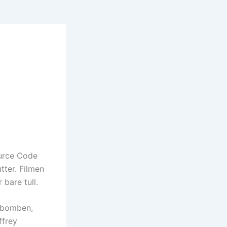
ource Code
utter. Filmen
 bare tull.
k bomben,
ffrey