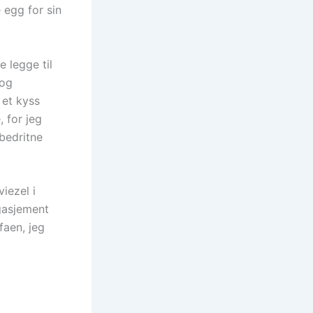
 egg for sin
e legge til
 og
 et kyss
, for jeg
 bedritne
iezel i
gasjement
faen, jeg