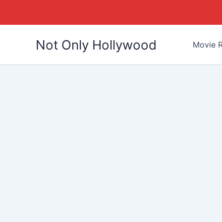
Skip
Not Only Hollywood
to
Movie R
content