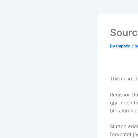
Sourc
By
Captain Ch
This is not 
Regissør Du
gjør noen ti
blir aldri k
Slutten øde
forventet je