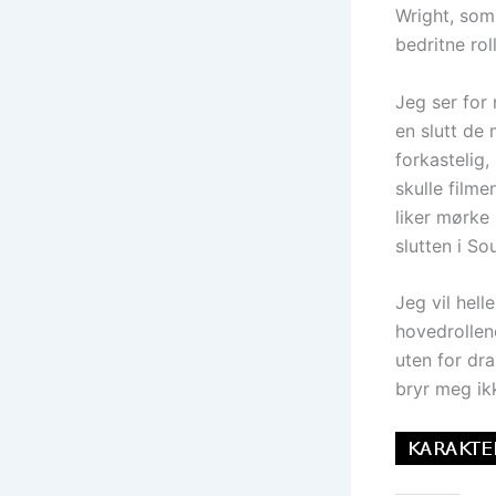
Wright, som 
bedritne rol
Jeg ser for 
en slutt de 
forkastelig,
skulle filme
liker mørke
slutten i S
Jeg vil hel
hovedrollen
uten for dra
bryr meg ik