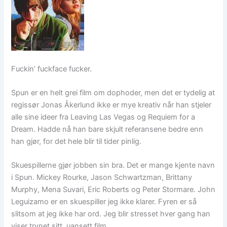
Fuckin’ fuckface fucker.
Spun er en helt grei film om dophoder, men det er tydelig at
regissør Jonas Åkerlund ikke er mye kreativ når han stjeler
alle sine ideer fra Leaving Las Vegas og Requiem for a
Dream. Hadde nå han bare skjult referansene bedre enn
han gjør, for det hele blir til tider pinlig.
Skuespillerne gjør jobben sin bra. Det er mange kjente navn
i Spun. Mickey Rourke, Jason Schwartzman, Brittany
Murphy, Mena Suvari, Eric Roberts og Peter Stormare. John
Leguizamo er en skuespiller jeg ikke klarer. Fyren er så
slitsom at jeg ikke har ord. Jeg blir stresset hver gang han
viser trynet sitt, uansett film.