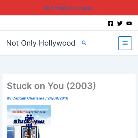
Visit YouTube channel
Skip
to
content
Not Only Hollywood
Search
Stuck on You (2003)
By
Captain Charisma
/
24/09/2016