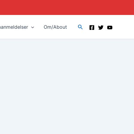
Search
manmeldelser
Om/About