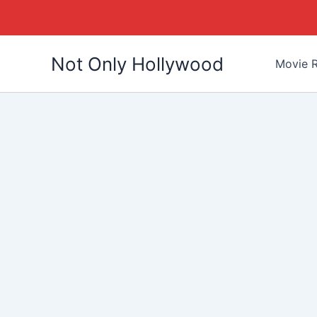
Skip
Not Only Hollywood
to
Movie R
content