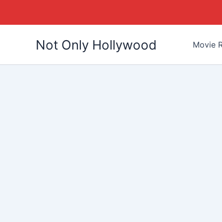
Skip
Not Only Hollywood
to
Movie R
content