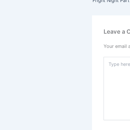
Fright Night Part
Leave a
Your email 
Type
here..