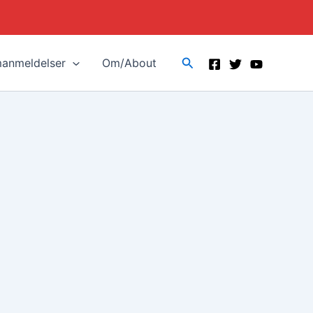
Search
manmeldelser
Om/About