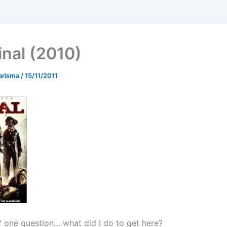
inal (2010)
arisma
/
15/11/2011
f one question… what did I do to get here?