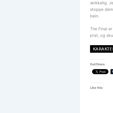
skikkelig. 
stoppe dem p
bein.
The Final er
prat, og sku
Del/Share
Like this: