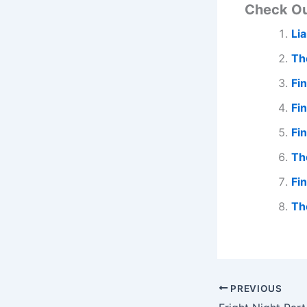
Check O
Li
Th
Fin
Fi
Fi
Th
Fi
Th
PREVIOUS