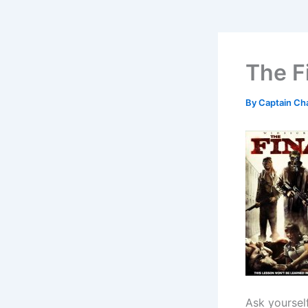
The F
By
Captain Ch
Ask yoursel