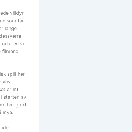
de villdyr
rne som får
er lange
 dessverre
torturen vi
e filmene
sk spill her
sitiv
t er litt
 i starten av
ri har gjort
å mye.
lide,