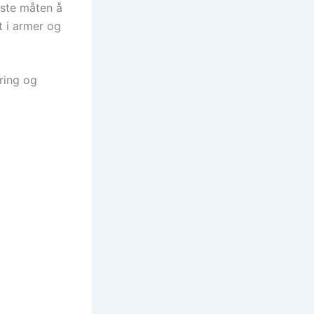
este måten å
t i armer og
ering og