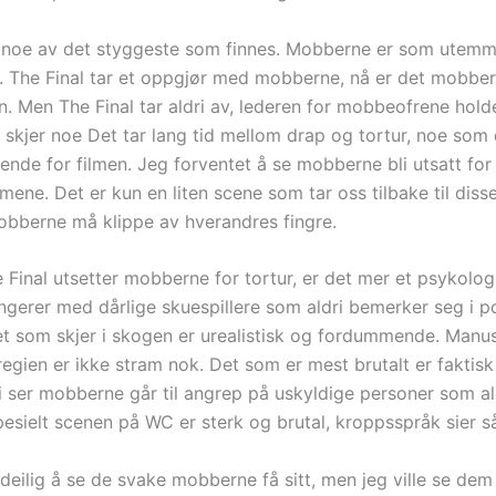
noe av det styggeste som finnes. Mobberne er som utemme
. The Final tar et oppgjør med mobberne, nå er det mobbe
n. Men The Final tar aldri av, lederen for mobbeofrene hold
t skjer noe Det tar lang tid mellom drap og tortur, noe som
ende for filmen. Jeg forventet å se mobberne bli utsatt for 
lmene. Det er kun en liten scene som tar oss tilbake til diss
obberne må klippe av hverandres fingre.
Final utsetter mobberne for tortur, er det mer et psykologi
ngerer med dårlige skuespillere som aldri bemerker seg i po
et som skjer i skogen er urealistisk og fordummende. Manuse
regien er ikke stram nok. Det som er mest brutalt er faktisk
i ser mobberne går til angrep på uskyldige personer som ald
esielt scenen på WC er sterk og brutal, kroppsspråk sier s
 deilig å se de svake mobberne få sitt, men jeg ville se dem 