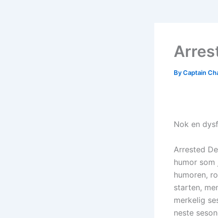
Arres
By
Captain Ch
Nok en dysfu
Arrested De
humor som je
humoren, ro
starten, men
merkelig ses
neste seson