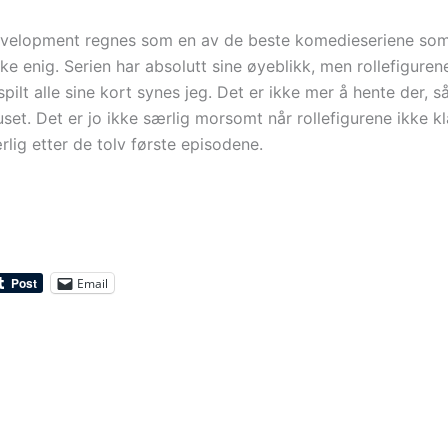
velopment regnes som en av de beste komedieseriene som 
kke enig. Serien har absolutt sine øyeblikk, men rollefiguren
spilt alle sine kort synes jeg. Det er ikke mer å hente der, s
set. Det er jo ikke særlig morsomt når rollefigurene ikke kl
lig etter de tolv første episodene.
Email