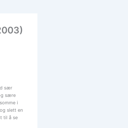
2003)
ed sær
 og sære
orsomme i
og slett en
 til å se