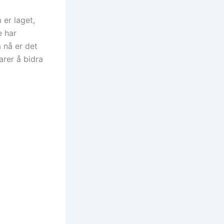
er laget,
e har
å nå er det
arer å bidra