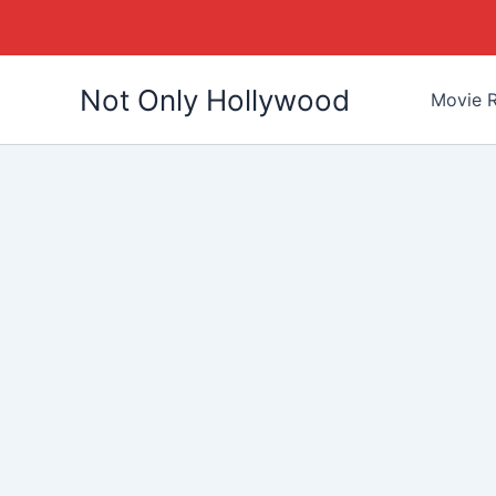
Skip
Not Only Hollywood
to
Movie R
content