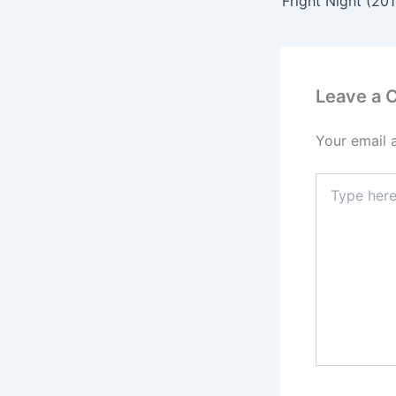
Fright Night (201
Leave a
Your email 
Type
here..