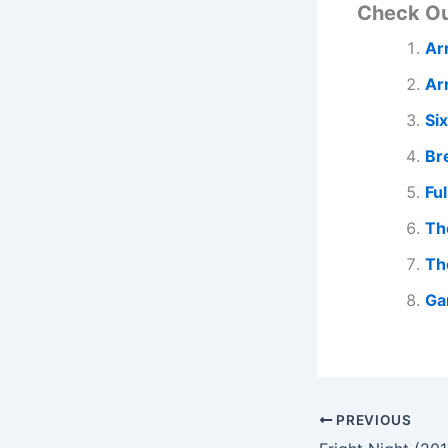
Check O
Ar
Ar
Si
Br
Fu
Th
Th
Ga
PREVIOUS