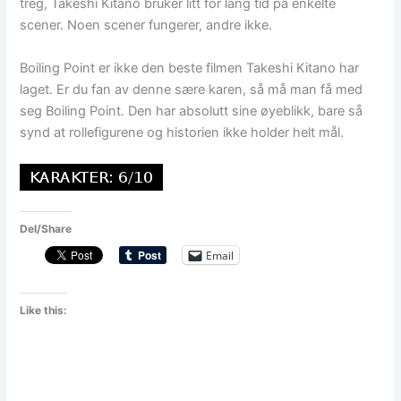
treg, Takeshi Kitano bruker litt for lang tid på enkelte
scener. Noen scener fungerer, andre ikke.
Boiling Point er ikke den beste filmen Takeshi Kitano har
laget. Er du fan av denne sære karen, så må man få med
seg Boiling Point. Den har absolutt sine øyeblikk, bare så
synd at rollefigurene og historien ikke holder helt mål.
Del/Share
Email
Like this: