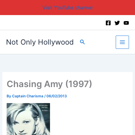
Visit YouTube channel
Skip
to
content
Not Only Hollywood
Search
Chasing Amy (1997)
By
Captain Charisma
/
06/02/2013