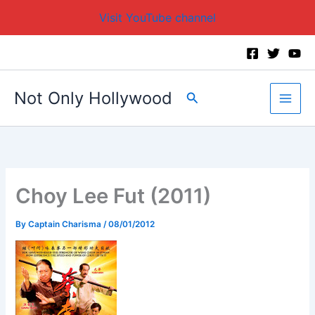
Visit YouTube channel
Skip
to
content
Not Only Hollywood
Search
Choy Lee Fut (2011)
By
Captain Charisma
/
08/01/2012