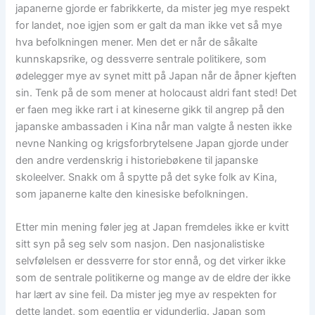
japanerne gjorde er fabrikkerte, da mister jeg mye respekt
for landet, noe igjen som er galt da man ikke vet så mye
hva befolkningen mener. Men det er når de såkalte
kunnskapsrike, og dessverre sentrale politikere, som
ødelegger mye av synet mitt på Japan når de åpner kjeften
sin. Tenk på de som mener at holocaust aldri fant sted! Det
er faen meg ikke rart i at kineserne gikk til angrep på den
japanske ambassaden i Kina når man valgte å nesten ikke
nevne Nanking og krigsforbrytelsene Japan gjorde under
den andre verdenskrig i historiebøkene til japanske
skoleelver. Snakk om å spytte på det syke folk av Kina,
som japanerne kalte den kinesiske befolkningen.
Etter min mening føler jeg at Japan fremdeles ikke er kvitt
sitt syn på seg selv som nasjon. Den nasjonalistiske
selvfølelsen er dessverre for stor ennå, og det virker ikke
som de sentrale politikerne og mange av de eldre der ikke
har lært av sine feil. Da mister jeg mye av respekten for
dette landet, som egentlig er vidunderlig. Japan som