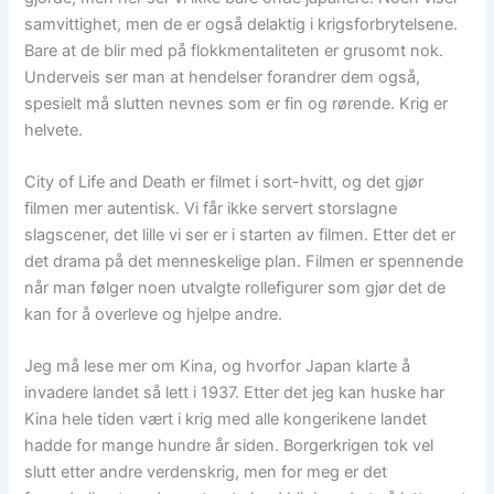
samvittighet, men de er også delaktig i krigsforbrytelsene.
Bare at de blir med på flokkmentaliteten er grusomt nok.
Underveis ser man at hendelser forandrer dem også,
spesielt må slutten nevnes som er fin og rørende. Krig er
helvete.
City of Life and Death er filmet i sort-hvitt, og det gjør
filmen mer autentisk. Vi får ikke servert storslagne
slagscener, det lille vi ser er i starten av filmen. Etter det er
det drama på det menneskelige plan. Filmen er spennende
når man følger noen utvalgte rollefigurer som gjør det de
kan for å overleve og hjelpe andre.
Jeg må lese mer om Kina, og hvorfor Japan klarte å
invadere landet så lett i 1937. Etter det jeg kan huske har
Kina hele tiden vært i krig med alle kongerikene landet
hadde for mange hundre år siden. Borgerkrigen tok vel
slutt etter andre verdenskrig, men for meg er det