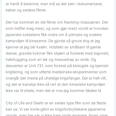
er hardt å beskrive, man må se det selv i dokumentarer,
bøker og seriøse filmer.
Det har kommet en del filmer om Nanking-massakren. Det
som treffer meg mest, og som gjør mest vondt er hvordan
japanske soldatene fikk ordre om å ydmyke og svekke
kampviljen til kineserne. De gjorde så grove ting at jeg
kjenner at jeg blir kvalm. Voldtekt av småbarn til gamle
damer, gravide kvinner fikk skjært ut fosteret med bajonett,
halshugging som en lek og massedrap av sivile. Og
desserten er Unit 731, som forsket på biologisk og kjemisk
krigføring, og som utførte medisinske eksperimenter som
overgår det meste på uheldige krigsfanger. Det er helt vilt,
og det er kanskje ikke så rart at den kinesiske kampviljen
ikke var til stede, men det er noe jeg kommer tilbake til.
City of Life and Death er en seriøs type film som de fleste
kan se. Vi ser korte glimt av krigsforbrytelsene japanerne
gjorde, men her ser vi ikke bare onde japanere. Noen viser