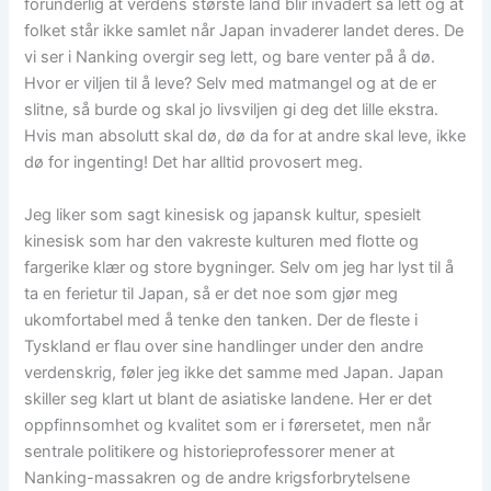
forunderlig at verdens største land blir invadert så lett og at
folket står ikke samlet når Japan invaderer landet deres. De
vi ser i Nanking overgir seg lett, og bare venter på å dø.
Hvor er viljen til å leve? Selv med matmangel og at de er
slitne, så burde og skal jo livsviljen gi deg det lille ekstra.
Hvis man absolutt skal dø, dø da for at andre skal leve, ikke
dø for ingenting! Det har alltid provosert meg.
Jeg liker som sagt kinesisk og japansk kultur, spesielt
kinesisk som har den vakreste kulturen med flotte og
fargerike klær og store bygninger. Selv om jeg har lyst til å
ta en ferietur til Japan, så er det noe som gjør meg
ukomfortabel med å tenke den tanken. Der de fleste i
Tyskland er flau over sine handlinger under den andre
verdenskrig, føler jeg ikke det samme med Japan. Japan
skiller seg klart ut blant de asiatiske landene. Her er det
oppfinnsomhet og kvalitet som er i førersetet, men når
sentrale politikere og historieprofessorer mener at
Nanking-massakren og de andre krigsforbrytelsene