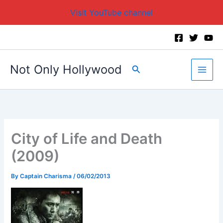
Visit YouTube channel
Skip
to
content
Not Only Hollywood
Search
City of Life and Death
(2009)
By
Captain Charisma
/
06/02/2013