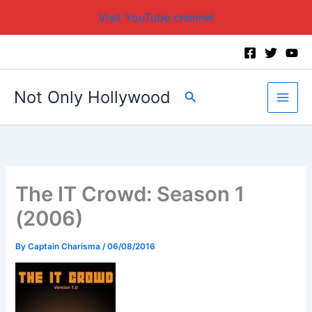
Visit YouTube channel
Skip
to
content
Not Only Hollywood
Search
The IT Crowd: Season 1
(2006)
By
Captain Charisma
/
06/08/2016