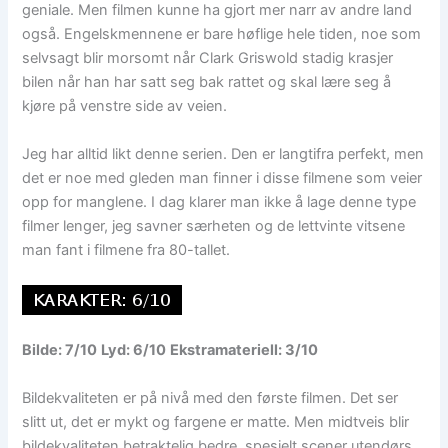
geniale. Men filmen kunne ha gjort mer narr av andre land
også. Engelskmennene er bare høflige hele tiden, noe som
selvsagt blir morsomt når Clark Griswold stadig krasjer
bilen når han har satt seg bak rattet og skal lære seg å
kjøre på venstre side av veien.
Jeg har alltid likt denne serien. Den er langtifra perfekt, men
det er noe med gleden man finner i disse filmene som veier
opp for manglene. I dag klarer man ikke å lage denne type
filmer lenger, jeg savner særheten og de lettvinte vitsene
man fant i filmene fra 80-tallet.
Bilde: 7/10
Lyd: 6/10
Ekstramateriell: 3/10
Bildekvaliteten er på nivå med den første filmen. Det ser
slitt ut, det er mykt og fargene er matte. Men midtveis blir
bildekvaliteten betraktelig bedre, spesielt scener utendørs