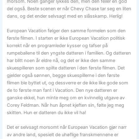
morsom. Noen ganger lykkes den, men den feiler en god
del også. Beste scenen er når Chevy Chase tar seg en liten
dans, og det ender selvsagt med en slåsskamp. Herlig!
European Vacation følger den samme formelen som den
første filmen. I starten er ikke European Vacation politisk
korrekt når en programleder kysser og tafser på
rumpeballene til den yngste datteren i familien. Og datteren
har blitt noen år eldre nå, og det er ikke den samme
skuespilleren som spilte datteren i den første filmen. Det
gjelder også sønnen, begge skuespillerne i den første
filmen ble byttet ut, og dessverre er de ikke like gode som
de to første man fant i Vacation. Den nye datteren er
ganske ekkel, hun minte meg om en kvinnelig utgave av
Corey Feldman. Når hun åpnet kjeften sin, følte jeg meg
skitten. Hun er datteren du ikke vil ha!
Det er selvsagt morsomt når European Vacation gjør narr
av andre land, spesielt de uhøflige franskmennene er