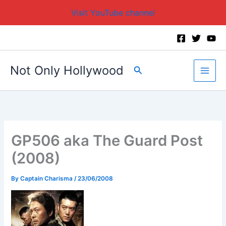
Visit YouTube channel
Skip
to
content
Not Only Hollywood
Search
GP506 aka The Guard Post
(2008)
By
Captain Charisma
/
23/06/2008