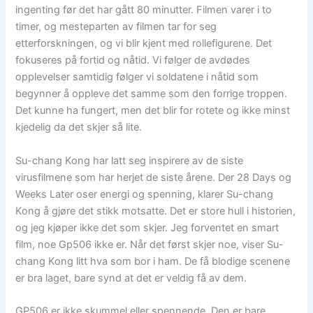
ingenting før det har gått 80 minutter. Filmen varer i to
timer, og mesteparten av filmen tar for seg
etterforskningen, og vi blir kjent med rollefigurene. Det
fokuseres på fortid og nåtid. Vi følger de avdødes
opplevelser samtidig følger vi soldatene i nåtid som
begynner å oppleve det samme som den forrige troppen.
Det kunne ha fungert, men det blir for rotete og ikke minst
kjedelig da det skjer så lite.
Su-chang Kong har latt seg inspirere av de siste
virusfilmene som har herjet de siste årene. Der 28 Days og
Weeks Later oser energi og spenning, klarer Su-chang
Kong å gjøre det stikk motsatte. Det er store hull i historien,
og jeg kjøper ikke det som skjer. Jeg forventet en smart
film, noe Gp506 ikke er. Når det først skjer noe, viser Su-
chang Kong litt hva som bor i ham. De få blodige scenene
er bra laget, bare synd at det er veldig få av dem.
GP506 er ikke skummel eller spennende. Den er bare