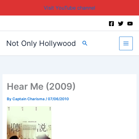
Visit YouTube channel
Skip
to
content
Not Only Hollywood
Search
Hear Me (2009)
By
Captain Charisma
/
07/06/2010