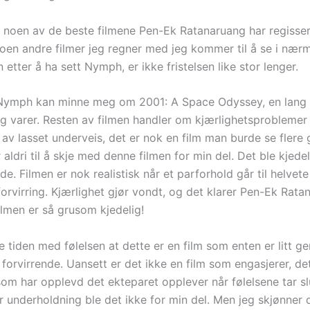
t noen av de beste filmene Pen-Ek Ratanaruang har regisser
noen andre filmer jeg regner med jeg kommer til å se i nær
 etter å ha sett Nymph, er ikke fristelsen like stor lenger.
 Nymph kan minne meg om 2001: A Space Odyssey, en lang 
g varer. Resten av filmen handler om kjærlighetsproblemer
t av lasset underveis, det er nok en film man burde se flere
ldri til å skje med denne filmen for min del. Det ble kjede
e. Filmen er nok realistisk når et parforhold går til helvet
forvirring. Kjærlighet gjør vondt, og det klarer Pen-Ek Rata
ilmen er så grusom kjedelig!
e tiden med følelsen at dette er en film som enten er litt gen
forvirrende. Uansett er det ikke en film som engasjerer, de
som har opplevd det ekteparet opplever når følelsene tar slu
or underholdning ble det ikke for min del. Men jeg skjønner