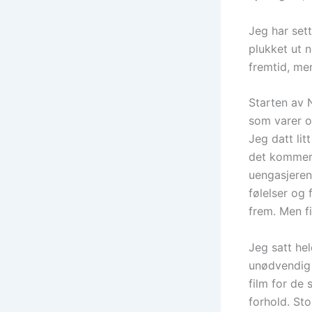
Jeg har set
plukket ut 
fremtid, men
Starten av
som varer o
Jeg datt lit
det kommer a
uengasjerend
følelser og 
frem. Men f
Jeg satt hel
unødvendig 
film for de 
forhold. St