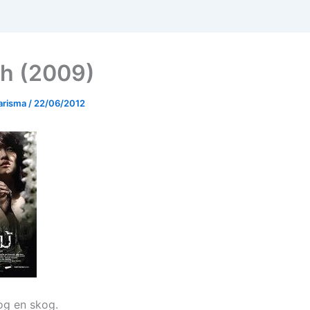
h (2009)
arisma
/
22/06/2012
 og en skog.