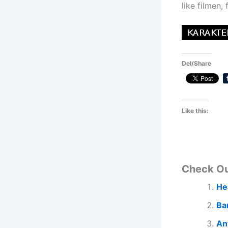
like filmen, 
Del/Share
Like this:
Check O
He
Ba
An