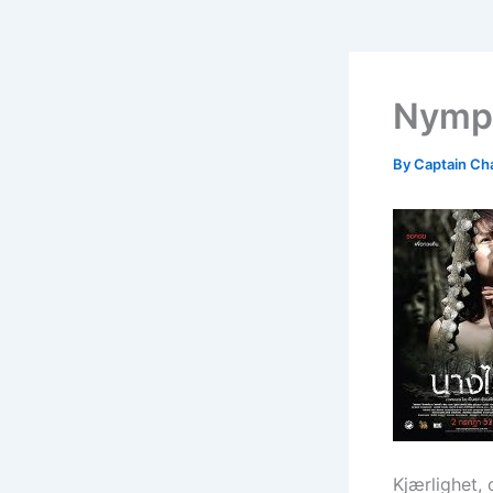
Nymp
By
Captain Ch
Kjærlighet,