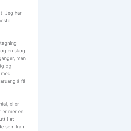
t. Jeg har
meste
tagning
 og en skog.
 ganger, men
lig og
e med
naruang å få
ial, eller
t er mer en
tt i et
 de som kan