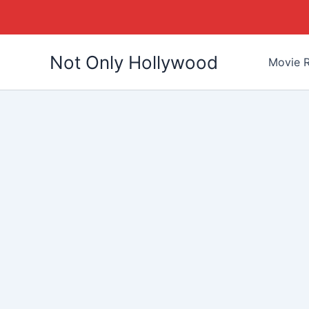
Skip
Not Only Hollywood
to
Movie R
content