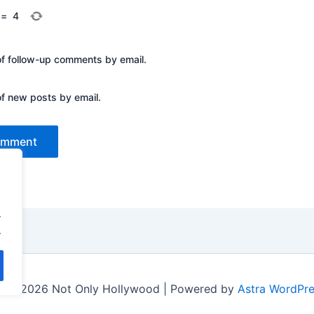
=
4
of follow-up comments by email.
of new posts by email.
.
.
t © 2026 Not Only Hollywood | Powered by
Astra WordPr