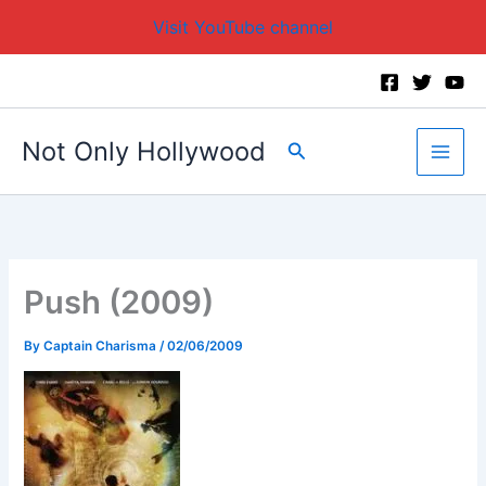
Visit YouTube channel
Skip
to
content
Not Only Hollywood
Search
Push (2009)
By
Captain Charisma
/
02/06/2009