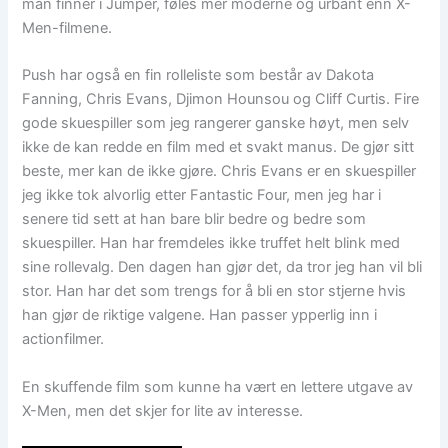
man finner i Jumper, føles mer moderne og urbant enn X-
Men-filmene.
Push har også en fin rolleliste som består av Dakota
Fanning, Chris Evans, Djimon Hounsou og Cliff Curtis. Fire
gode skuespiller som jeg rangerer ganske høyt, men selv
ikke de kan redde en film med et svakt manus. De gjør sitt
beste, mer kan de ikke gjøre. Chris Evans er en skuespiller
jeg ikke tok alvorlig etter Fantastic Four, men jeg har i
senere tid sett at han bare blir bedre og bedre som
skuespiller. Han har fremdeles ikke truffet helt blink med
sine rollevalg. Den dagen han gjør det, da tror jeg han vil bli
stor. Han har det som trengs for å bli en stor stjerne hvis
han gjør de riktige valgene. Han passer ypperlig inn i
actionfilmer.
En skuffende film som kunne ha vært en lettere utgave av
X-Men, men det skjer for lite av interesse.