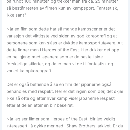
på rundt 100 minutter, og trekker man fra ca. 25 minutter
så består resten av filmen kun av kampsport. Fantastisk,
ikke sant?
Når en film som dette har så mange kampscener er det
variasjon det viktigste ved siden av god koreografi og at
personene som kan slåss er dyktige kampsportutøvere. Alt
dette finner man i Heroes of the East. Her dukker det opp
en hel gjeng med japanere som er de beste i sine
forskjellige stilarter, og da er man vitne til fantastisk og
variert kampkoreografi.
Det er også befriende å se en film der japanerne også
behandles med respekt. Her er det ingen som dør, det skjer
ikke så ofte og etter hver kamp viser japanerne respekt
etter at de en etter en blir beseiret.
Når jeg ser filmer som Heroes of the East, blir jeg veldig
interessert i å dykke mer ned i Shaw Brothers-arkivet. Er du