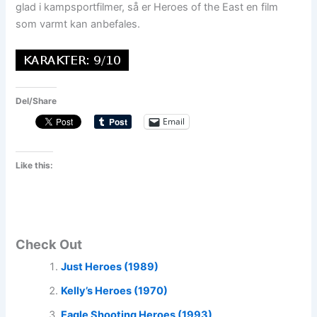
glad i kampsportfilmer, så er Heroes of the East en film
som varmt kan anbefales.
Del/Share
Email
Like this:
Check Out
Just Heroes (1989)
Kelly’s Heroes (1970)
Eagle Shooting Heroes (1993)