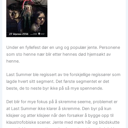
Under en fyllefest dør en ung og populær jente. Personene
som sto henne nær blir etter hennes død hjemsøkt av
henne.
Last Summer ble regissert av tre forskjellige regissører som
lagde hvert sitt segment. Det første segmentet er det
beste, de to neste byr ikke på så mye spennende.
Det blir for mye fokus på å skremme seerne, problemet er
at Last Summer ikke klarer å skremme. Den byr på kun
klisjeer og atter klisjeer når den forsøker å bygge opp til
klaustrofobiske scener. Jente med mørk hår og blodskutte