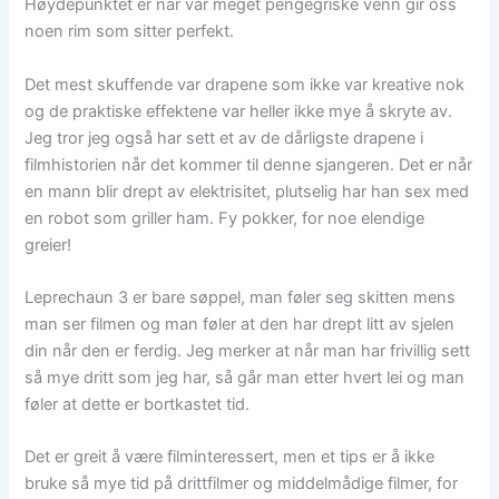
Høydepunktet er når vår meget pengegriske venn gir oss
noen rim som sitter perfekt.
Det mest skuffende var drapene som ikke var kreative nok
og de praktiske effektene var heller ikke mye å skryte av.
Jeg tror jeg også har sett et av de dårligste drapene i
filmhistorien når det kommer til denne sjangeren. Det er når
en mann blir drept av elektrisitet, plutselig har han sex med
en robot som griller ham. Fy pokker, for noe elendige
greier!
Leprechaun 3 er bare søppel, man føler seg skitten mens
man ser filmen og man føler at den har drept litt av sjelen
din når den er ferdig. Jeg merker at når man har frivillig sett
så mye dritt som jeg har, så går man etter hvert lei og man
føler at dette er bortkastet tid.
Det er greit å være filminteressert, men et tips er å ikke
bruke så mye tid på drittfilmer og middelmådige filmer, for