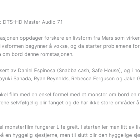
k DTS-HD Master Audio 7.1
asjonen oppdager forskere en livsform fra Mars som virker 
ivsformen begynner å vokse, og da starter problemene for
 om bord denne romstasjonen.
issert av Daniel Espinosa (Snabba cash, Safe House), og i h
iroyuki Sanada, Ryan Reynolds, Rebecca Ferguson og Jake G
enkel film med en enkel formel med et monster om bord en 
rene selvfølgelig blir fanget og de har ikke store områder 
 monsterfilm fungerer Life greit. I starten ler man litt av l
å en hyggelig sjøstjerne, men til slutt blir den hyggelige sj