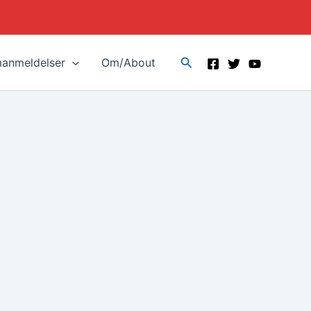
Search
manmeldelser
Om/About