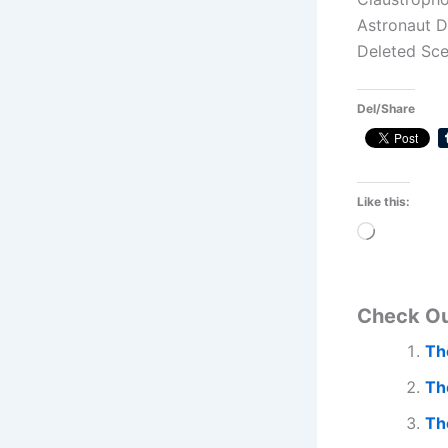
Astronaut Di
Deleted Sce
Del/Share
Like this:
Loading…
Check O
Th
Th
Th