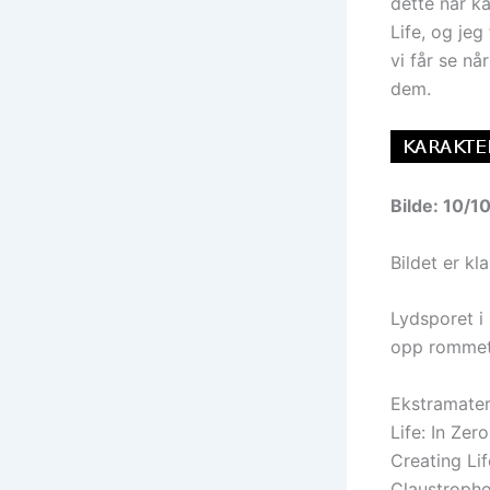
dette når ka
Life, og je
vi får se nå
dem.
Bilde: 10/1
Bildet er kl
Lydsporet i 
opp rommet 
Ekstramateri
Life: In Zer
Creating Lif
Claustrophob