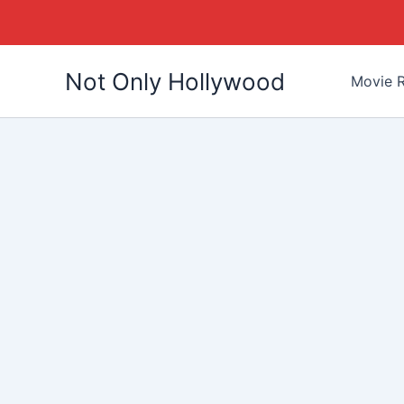
Skip
Not Only Hollywood
to
Movie R
content