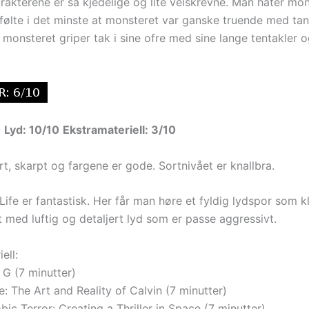
rakterene er så kjedelige og lite velskrevne. Man hater mon
g følte i det minste at monsteret var ganske truende med ta
r monsteret griper tak i sine ofre med sine lange tentakler 
0
Lyd: 10/10
Ekstramateriell: 3/10
art, skarpt og fargene er gode. Sortnivået er knallbra.
Life er fantastisk. Her får man høre et fyldig lydspor som kl
med luftig og detaljert lyd som er passe aggressivt.
ell:
o G (7 minutter)
e: The Art and Reality of Calvin (7 minutter)
ic Terror: Creating a Thriller in Space (7 minutter)