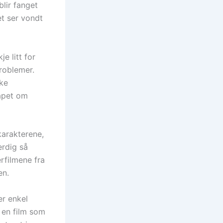
lir fanget
et ser vondt
e litt for
problemer.
ske
kapet om
karakterene,
erdig så
erfilmene fra
en.
er enkel
i en film som