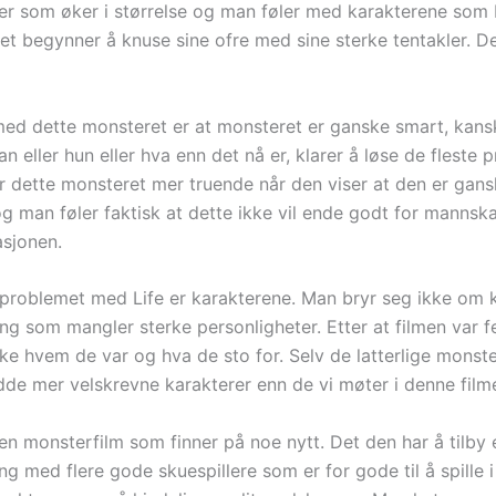
er som øker i størrelse og man føler med karakterene som b
et begynner å knuse sine ofre med sine sterke tentakler. D
med dette monsteret er at monsteret er ganske smart, kanskj
an eller hun eller hva enn det nå er, klarer å løse de fleste 
ir dette monsteret mer truende når den viser at den er gan
 og man føler faktisk at dette ikke vil ende godt for manns
sjonen.
 problemet med Life er karakterene. Man bryr seg ikke om 
ng som mangler sterke personligheter. Etter at filmen var f
kke hvem de var og hva de sto for. Selv de latterlige monst
adde mer velskrevne karakterer enn de vi møter i denne film
 en monsterfilm som finner på noe nytt. Det den har å tilby 
g med flere gode skuespillere som er for gode til å spille 