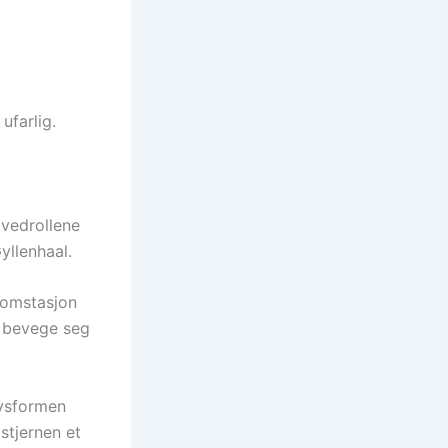
ufarlig.
ovedrollene
yllenhaal.
romstasjon
å bevege seg
ivsformen
østjernen et