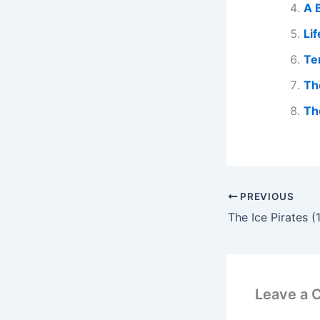
A 
Li
Te
Th
Th
PREVIOUS
The Ice Pirates (
Leave a