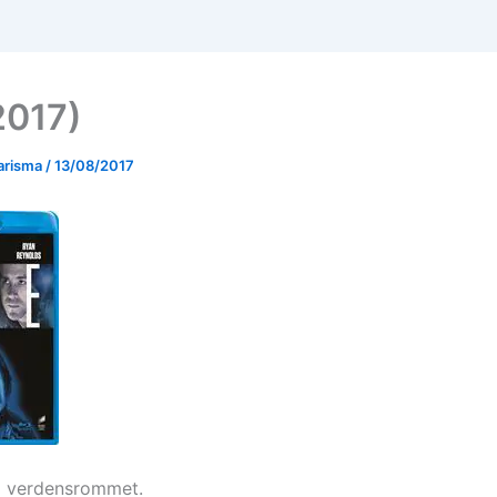
2017)
arisma
/
13/08/2017
i verdensrommet.