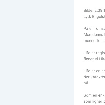
Bilde: 2.39:1
Lyd: Engels
På en romst
Men denne l
menneskene
Life er reg
finner vi H
Life er en 
der karakte
på.
Som en enkel
som ligner p