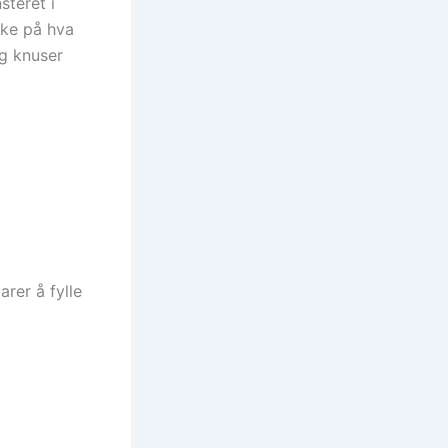
steret i
nke på hva
og knuser
arer å fylle