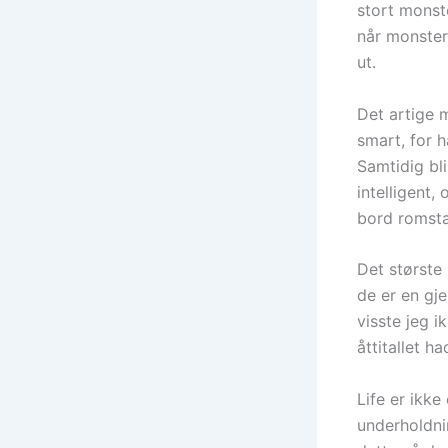
stort monst
når monster
ut.
Det artige 
smart, for h
Samtidig bl
intelligent,
bord romsta
Det største
de er en gje
visste jeg i
åttitallet h
Life er ikke
underholdnin