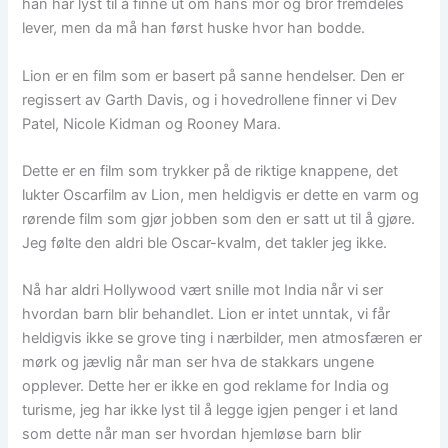
han har lyst til å finne ut om hans mor og bror fremdeles
lever, men da må han først huske hvor han bodde.
Lion er en film som er basert på sanne hendelser. Den er
regissert av Garth Davis, og i hovedrollene finner vi Dev
Patel, Nicole Kidman og Rooney Mara.
Dette er en film som trykker på de riktige knappene, det
lukter Oscarfilm av Lion, men heldigvis er dette en varm og
rørende film som gjør jobben som den er satt ut til å gjøre.
Jeg følte den aldri ble Oscar-kvalm, det takler jeg ikke.
Nå har aldri Hollywood vært snille mot India når vi ser
hvordan barn blir behandlet. Lion er intet unntak, vi får
heldigvis ikke se grove ting i nærbilder, men atmosfæren er
mørk og jævlig når man ser hva de stakkars ungene
opplever. Dette her er ikke en god reklame for India og
turisme, jeg har ikke lyst til å legge igjen penger i et land
som dette når man ser hvordan hjemløse barn blir