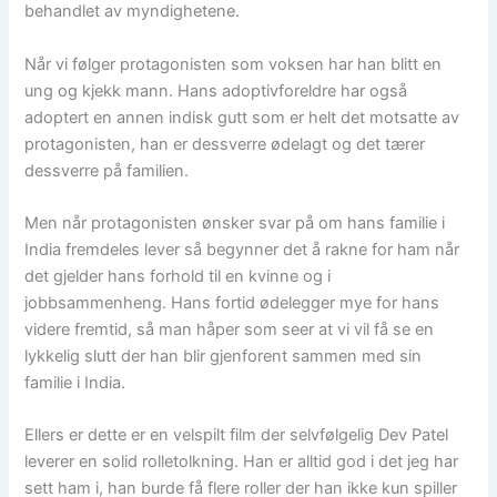
behandlet av myndighetene.
Når vi følger protagonisten som voksen har han blitt en
ung og kjekk mann. Hans adoptivforeldre har også
adoptert en annen indisk gutt som er helt det motsatte av
protagonisten, han er dessverre ødelagt og det tærer
dessverre på familien.
Men når protagonisten ønsker svar på om hans familie i
India fremdeles lever så begynner det å rakne for ham når
det gjelder hans forhold til en kvinne og i
jobbsammenheng. Hans fortid ødelegger mye for hans
videre fremtid, så man håper som seer at vi vil få se en
lykkelig slutt der han blir gjenforent sammen med sin
familie i India.
Ellers er dette er en velspilt film der selvfølgelig Dev Patel
leverer en solid rolletolkning. Han er alltid god i det jeg har
sett ham i, han burde få flere roller der han ikke kun spiller