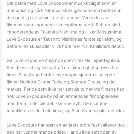
Det beste med Love Exposure er musikkvalget som er
dramatisk og sårt. Filmmusikken gjør scenene bedre enn
de egentlig er, spesielt de følsomme. Ved siden av
filmmusikken imponerer skuespillerne stort. Rett og slett
imponerende av Takahiro Nishijima og Hikari Mitsushima.
Love Exposure er Takahiro Nishijimas første spillefilm, og
dette er en skuespiller vi vil høre mer ifra. Knallsterk debut.
Ga Love Exposure meg noe som film? Nei, egentlig ikke.
Eneste var at jeg ble satt på en tålmodighetsprøve i fire
timer. Sion Sono henter mye inspirasjon fra sine egne
filmer, Noriko’s Dinner Table og Strange Circus, og det
merkes. For de som ikke har sett de to nevnte filmene kan
nok Love Exposure by på en annerledes filmopplevelse,
men for min del ble det ikke noe nytt. Den samme
tematikken er der hele tiden, og Sion Sono skjuler det ikke.
Love Exposure har vært en av årets store festivalfavoritter,
den har vunnet mange priser. Har du ikke sett noen av