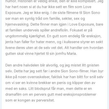
humor. Historien er veldig enkel, den er ikke komplisert. Jeg
har hørt noen si at du har ikke sett en film som Love
Exposure. Jeg er ikke enig. I de siste filmene til Sion Sono
ser man en synlig tråd om familie, sekter, sex og
hjernevasking. Dette finner man igjen i Love Exposure, bare
at familien underveis spiller andrefiolin. Fokuset er på
ungdommelig kjærlighet. En gutt som endelig får ereksjon,
jenta han faller for hater menn, og i kulissene styrer en sekt
livene deres uten at de selv vet det. Alt handler om hvordan
gutten skal vinne hjertet til sin jomfru Maria.
Den andre halvdelen blir alvorlig, og jeg mistet litt gnisten
selv. Dette har jeg sett før i andre Sion Sono-filmer. Han byr
ikke på noen overraskelser, faktisk har han blitt for snill selv
om vi ser en kvinne brekker en penis og klipper den av
med en saks. Litt blodsprut får man, men dette er en
dramafilm om en pervers gutt med ereksjonsproblemer
som er kongen av perversitet.