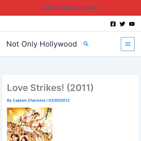
Visit YouTube channel
Skip
to
content
Not Only Hollywood
Search
Love Strikes! (2011)
By
Captain Charisma
/
03/05/2012