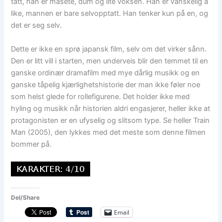
tatt, han er masete, dum og lite voksen. Han er vanskelig å
like, mannen er bare selvopptatt. Han tenker kun på en, og
det er seg selv.
Dette er ikke en sprø japansk film, selv om det virker sånn.
Den er litt vill i starten, men underveis blir den temmet til en
ganske ordinær dramafilm med mye dårlig musikk og en
ganske tåpelig kjærlighetshistorie der man ikke føler noe
som helst glede for rollefigurene. Det holder ikke med
hyling og musikk når historien aldri engasjerer, heller ikke at
protagonisten er en ufyselig og slitsom type. Se heller Train
Man (2005), den lykkes med det meste som denne filmen
bommer på.
Del/Share
Email