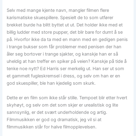
Selv med mange kjente navn, mangler filmen flere
karismatiske skuespillere. Spesielt de to som utfører
brekket burde ha blitt byttet ut ut. Det holder ikke med et
billig ludder med store pupper, det blir bare for dumt å se
på. Hvorfor ikke da ta med en mann med en gedigen penis
i trange bukser som får problemer med penisen der han
åler seg bortover i trange sjakter, og kanskje han er så
uheldig at han treffer en spiker på veien? Kanskje på tide å
tenke noe nytt? Ed Harris ser merkelig ut. Han ser ut som
et gammelt fugleskremsel i dress, og selv om han er en
god skuespiller, ble han kjedelig som skurk.
Dette er en film som ikke står stille. Tempoet blir etter hvert
skyhøyt, og selv om det som skjer er urealistisk og lite
sannsynlig, er det svært underholdende og artig.
Filmmusikken er god og dramatisk, jeg vil si at
filmmusikken står for halve filmopplevelsen.