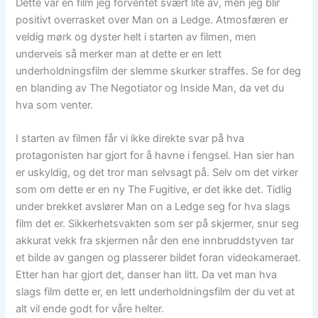
Dette var en film jeg forventet svært lite av, men jeg blir
positivt overrasket over Man on a Ledge. Atmosfæren er
veldig mørk og dyster helt i starten av filmen, men
underveis så merker man at dette er en lett
underholdningsfilm der slemme skurker straffes. Se for deg
en blanding av The Negotiator og Inside Man, da vet du
hva som venter.
I starten av filmen får vi ikke direkte svar på hva
protagonisten har gjort for å havne i fengsel. Han sier han
er uskyldig, og det tror man selvsagt på. Selv om det virker
som om dette er en ny The Fugitive, er det ikke det. Tidlig
under brekket avslører Man on a Ledge seg for hva slags
film det er. Sikkerhetsvakten som ser på skjermer, snur seg
akkurat vekk fra skjermen når den ene innbruddstyven tar
et bilde av gangen og plasserer bildet foran videokameraet.
Etter han har gjort det, danser han litt. Da vet man hva
slags film dette er, en lett underholdningsfilm der du vet at
alt vil ende godt for våre helter.