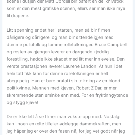
scene i dusjen der Matt Cordell blir påført en del knivstikk
som er den mest grafiske scenen, ellers ser man ikke mye
til drapene.
Litt spenning er det her i starten, men så blir filmen
dårligere og dårligere, og man blir sittende igjen med
dumme politifolk og tamme rolletolkninger. Bruce Campbell
og resten av gjengen leverer en dørgende kjedelig
forestilling, hadde ikke skadet med litt mer innlevelse. Den
verste prestasjonen leverer Laurene Landon. At hun i det
hele tatt fikk lønn for denne rolletolkningen er helt
ubegripelig. Hun er bare brutal i sin tolkning av en blond
politikvinne. Mannen med kjeven, Robert Z’Dar, er mer
skremmende uten sminke enn med. For en fryktinngytende
og stygg kjeve!
De er ikke lett å se filmer man vokste opp med. Nostalgi
kan i noen enkelte tilfeller ødelegge dømmekraften, men
jeg håper jeg er over den fasen nå, for jeg vet godt når jeg