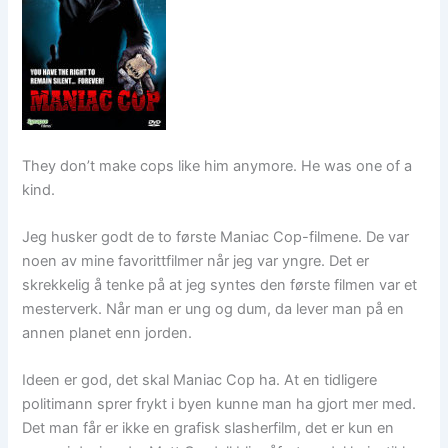
They don’t make cops like him anymore. He was one of a
kind.
Jeg husker godt de to første Maniac Cop-filmene. De var
noen av mine favorittfilmer når jeg var yngre. Det er
skrekkelig å tenke på at jeg syntes den første filmen var et
mesterverk. Når man er ung og dum, da lever man på en
annen planet enn jorden.
Ideen er god, det skal Maniac Cop ha. At en tidligere
politimann sprer frykt i byen kunne man ha gjort mer med.
Det man får er ikke en grafisk slasherfilm, det er kun en