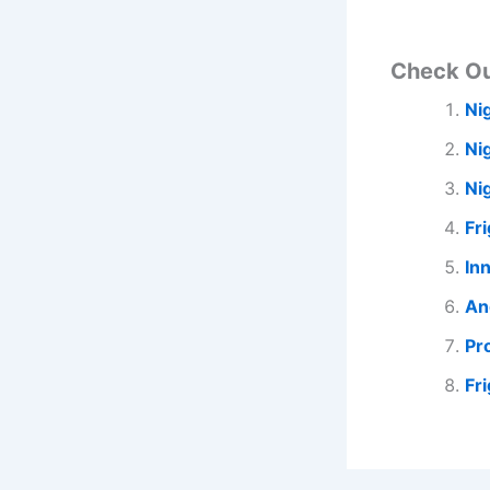
Check O
Ni
Ni
Ni
Fr
In
An
Pr
Fr