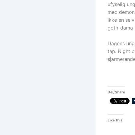
ufyselig un
med demoner
ikke en selv
goth-dama e
Dagens unge
tap. Night o
sjarmerende
Del/Share
Like this: