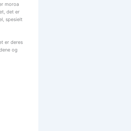
ner moroa
t, det er
l, spesielt
et er deres
ldene og