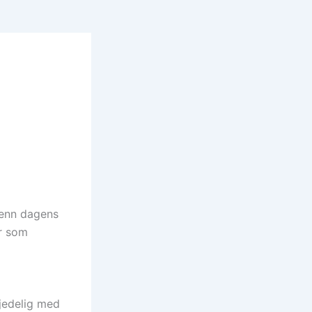
 enn dagens
er som
kjedelig med