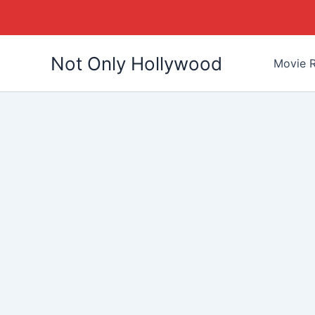
Skip
Not Only Hollywood
to
Movie R
content