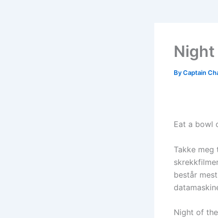
Night
By
Captain Ch
Eat a bowl 
Takke meg t
skrekkfilmer
består mest
datamaskine
Night of the