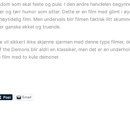
gdom som skal feste og pule. I den andre halvdelen begyn
 og tørr humor som sitter. Dette er en film med glimt i øye
høytidelig film. Men underveis blir filmen faktisk litt skumme
r ganske ekkel og truende.
 vil sikkert ikke skjønne sjarmen med denne type filmer, d
f the Demons blir aldri en klassiker, men det er en underho
 film med to kule demoner.
Email