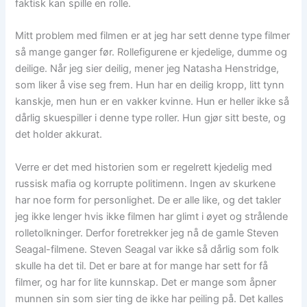
faktisk kan spille en rolle.
Mitt problem med filmen er at jeg har sett denne type filmer
så mange ganger før. Rollefigurene er kjedelige, dumme og
deilige. Når jeg sier deilig, mener jeg Natasha Henstridge,
som liker å vise seg frem. Hun har en deilig kropp, litt tynn
kanskje, men hun er en vakker kvinne. Hun er heller ikke så
dårlig skuespiller i denne type roller. Hun gjør sitt beste, og
det holder akkurat.
Verre er det med historien som er regelrett kjedelig med
russisk mafia og korrupte politimenn. Ingen av skurkene
har noe form for personlighet. De er alle like, og det takler
jeg ikke lenger hvis ikke filmen har glimt i øyet og strålende
rolletolkninger. Derfor foretrekker jeg nå de gamle Steven
Seagal-filmene. Steven Seagal var ikke så dårlig som folk
skulle ha det til. Det er bare at for mange har sett for få
filmer, og har for lite kunnskap. Det er mange som åpner
munnen sin som sier ting de ikke har peiling på. Det kalles