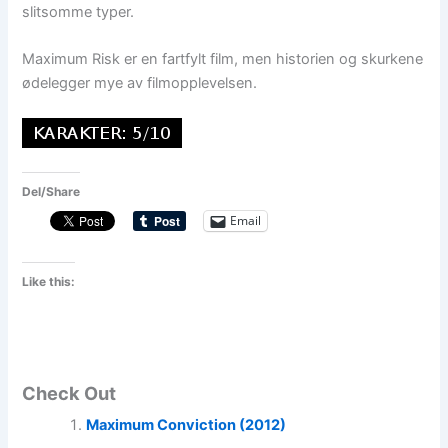
slitsomme typer.
Maximum Risk er en fartfylt film, men historien og skurkene
ødelegger mye av filmopplevelsen.
Del/Share
Email
Like this:
Check Out
Maximum Conviction (2012)