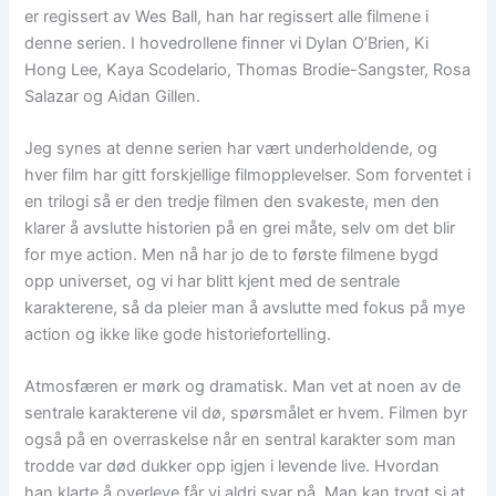
er regissert av Wes Ball, han har regissert alle filmene i
denne serien. I hovedrollene finner vi Dylan O’Brien, Ki
Hong Lee, Kaya Scodelario, Thomas Brodie-Sangster, Rosa
Salazar og Aidan Gillen.
Jeg synes at denne serien har vært underholdende, og
hver film har gitt forskjellige filmopplevelser. Som forventet i
en trilogi så er den tredje filmen den svakeste, men den
klarer å avslutte historien på en grei måte, selv om det blir
for mye action. Men nå har jo de to første filmene bygd
opp universet, og vi har blitt kjent med de sentrale
karakterene, så da pleier man å avslutte med fokus på mye
action og ikke like gode historiefortelling.
Atmosfæren er mørk og dramatisk. Man vet at noen av de
sentrale karakterene vil dø, spørsmålet er hvem. Filmen byr
også på en overraskelse når en sentral karakter som man
trodde var død dukker opp igjen i levende live. Hvordan
han klarte å overleve får vi aldri svar på. Man kan trygt si at