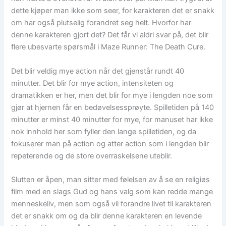
dette kjøper man ikke som seer, for karakteren det er snakk
om har også plutselig forandret seg helt. Hvorfor har
denne karakteren gjort det? Det får vi aldri svar på, det blir
flere ubesvarte spørsmål i Maze Runner: The Death Cure.
Det blir veldig mye action når det gjenstår rundt 40
minutter. Det blir for mye action, intensiteten og
dramatikken er her, men det blir for mye i lengden noe som
gjør at hjernen får en bedøvelsessprøyte. Spilletiden på 140
minutter er minst 40 minutter for mye, for manuset har ikke
nok innhold her som fyller den lange spilletiden, og da
fokuserer man på action og atter action som i lengden blir
repeterende og de store overraskelsene uteblir.
Slutten er åpen, man sitter med følelsen av å se en religiøs
film med en slags Gud og hans valg som kan redde mange
menneskeliv, men som også vil forandre livet til karakteren
det er snakk om og da blir denne karakteren en levende