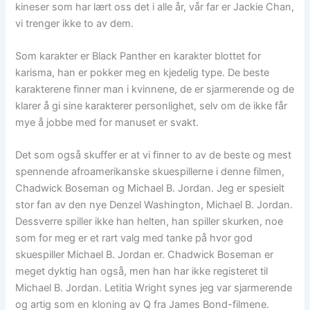
kineser som har lært oss det i alle år, vår far er Jackie Chan,
vi trenger ikke to av dem.
Som karakter er Black Panther en karakter blottet for
karisma, han er pokker meg en kjedelig type. De beste
karakterene finner man i kvinnene, de er sjarmerende og de
klarer å gi sine karakterer personlighet, selv om de ikke får
mye å jobbe med for manuset er svakt.
Det som også skuffer er at vi finner to av de beste og mest
spennende afroamerikanske skuespillerne i denne filmen,
Chadwick Boseman og Michael B. Jordan. Jeg er spesielt
stor fan av den nye Denzel Washington, Michael B. Jordan.
Dessverre spiller ikke han helten, han spiller skurken, noe
som for meg er et rart valg med tanke på hvor god
skuespiller Michael B. Jordan er. Chadwick Boseman er
meget dyktig han også, men han har ikke registeret til
Michael B. Jordan. Letitia Wright synes jeg var sjarmerende
og artig som en kloning av Q fra James Bond-filmene.