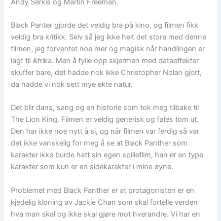
Andy Serkis og Martin Freeman.
Black Panter gjorde det veldig bra på kino, og filmen fikk
veldig bra kritikk. Selv så jeg ikke helt det store med denne
filmen, jeg forventet noe mer og magisk når handlingen er
lagt til Afrika. Men å fylle opp skjermen med dataeffekter
skuffer bare, det hadde nok ikke Christopher Nolan gjort,
da hadde vi nok sett mye ekte natur.
Det blir dans, sang og en historie som tok meg tilbake til
The Lion King. Filmen er veldig generisk og føles tom ut.
Den har ikke noe nytt å si, og når filmen var ferdig så var
det ikke vanskelig for meg å se at Black Panther som
karakter ikke burde hatt sin egen spillefilm, han er en type
karakter som kun er en sidekarakter i mine øyne.
Problemet med Black Panther er at protagonisten er en
kjedelig kloning av Jackie Chan som skal fortelle verden
hva man skal og ikke skal gjøre mot hverandre. Vi har en