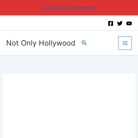
Visit YouTube channel
Skip
to
content
Not Only Hollywood
Search