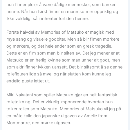
hun finner pleier å være dårlige mennesker, som banker
henne. Når hun først finner en mann som er oppriktig og
ikke voldelig, så innhenter fortiden henne.
Første halvdel av Memories of Matsuko er magisk med
mye sang og visuelle godbiter. Men så blir filmen mørkere
og mørkere, og det hele ender som en gresk tragedie.
Dette er en film som man blir sliten av. Det jeg mener er at
Matsuko er en herlig kvinne som man unner alt godt, men
som aldri finner lykken uansett. Det blir slitsomt å se denne
rollefiguren lide så mye, og når slutten kom kunne jeg
endelig puste lettet ut.
Miki Nakatani som spiller Matsuko gjør en helt fantastisk
rolletolkning. Det er virkelig imponerende hvordan hun
tolker rollen som Matsuko. Memories of Matsuko vil jeg på
en måte kalle den japanske utgaven av Amelie from
Montmartre, den mørke utgaven.