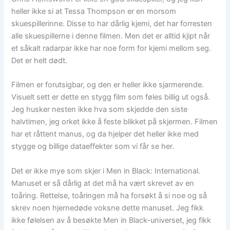
heller ikke si at Tessa Thompson er en morsom
skuespillerinne. Disse to har dårlig kjemi, det har forresten
alle skuespillerne i denne filmen. Men det er alltid kjipt når
et såkalt radarpar ikke har noe form for kjemi mellom seg.
Det er helt dødt.
Filmen er forutsigbar, og den er heller ikke sjarmerende.
Visuelt sett er dette en stygg film som føles billig ut også.
Jeg husker nesten ikke hva som skjedde den siste
halvtimen, jeg orket ikke å feste blikket på skjermen. Filmen
har et råttent manus, og da hjelper det heller ikke med
stygge og billige dataeffekter som vi får se her.
Det er ikke mye som skjer i Men in Black: International.
Manuset er så dårlig at det må ha vært skrevet av en
toåring. Rettelse, toåringen må ha forsøkt å si noe og så
skrev noen hjernedøde voksne dette manuset. Jeg fikk
ikke følelsen av å besøkte Men in Black-universet, jeg fikk