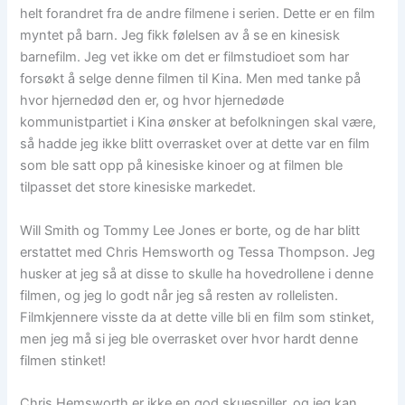
helt forandret fra de andre filmene i serien. Dette er en film
myntet på barn. Jeg fikk følelsen av å se en kinesisk
barnefilm. Jeg vet ikke om det er filmstudioet som har
forsøkt å selge denne filmen til Kina. Men med tanke på
hvor hjernedød den er, og hvor hjernedøde
kommunistpartiet i Kina ønsker at befolkningen skal være,
så hadde jeg ikke blitt overrasket over at dette var en film
som ble satt opp på kinesiske kinoer og at filmen ble
tilpasset det store kinesiske markedet.
Will Smith og Tommy Lee Jones er borte, og de har blitt
erstattet med Chris Hemsworth og Tessa Thompson. Jeg
husker at jeg så at disse to skulle ha hovedrollene i denne
filmen, og jeg lo godt når jeg så resten av rollelisten.
Filmkjennere visste da at dette ville bli en film som stinket,
men jeg må si jeg ble overrasket over hvor hardt denne
filmen stinket!
Chris Hemsworth er ikke en god skuespiller, og jeg kan