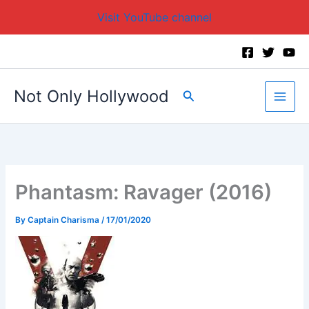
Visit YouTube channel
Skip
to
content
Not Only Hollywood
Search
Phantasm: Ravager (2016)
By
Captain Charisma
/
17/01/2020