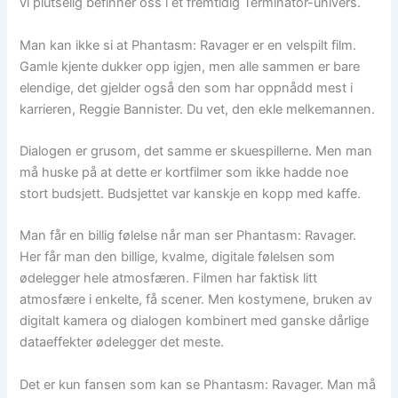
vi plutselig befinner oss i et fremtidig Terminator-univers.
Man kan ikke si at Phantasm: Ravager er en velspilt film.
Gamle kjente dukker opp igjen, men alle sammen er bare
elendige, det gjelder også den som har oppnådd mest i
karrieren, Reggie Bannister. Du vet, den ekle melkemannen.
Dialogen er grusom, det samme er skuespillerne. Men man
må huske på at dette er kortfilmer som ikke hadde noe
stort budsjett. Budsjettet var kanskje en kopp med kaffe.
Man får en billig følelse når man ser Phantasm: Ravager.
Her får man den billige, kvalme, digitale følelsen som
ødelegger hele atmosfæren. Filmen har faktisk litt
atmosfære i enkelte, få scener. Men kostymene, bruken av
digitalt kamera og dialogen kombinert med ganske dårlige
dataeffekter ødelegger det meste.
Det er kun fansen som kan se Phantasm: Ravager. Man må