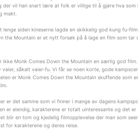
 der vil han snart lære at folk er villige til å gjøre hva som 
g makt.
t lenge siden kineserne lagde en skikkelig god kung fu-fil
the Mountain er et nytt forsøk på å lage en film som tar
r ikke Monk Comes Down the Mountain en særlig god film. 
 vaier, såkalt vaier-fu. Vi får se noen korte, gode kampsce
heten er Monk Comes Down the Mountain skuffende som e
lm.
er er det samme som vi finner i mange av dagens kampspor
ien er elendig, karakterene er totalt uinteressante og det er 
Det blir en tom og kjedelig filmopplevelse der man som seer
st for karakterene og deres reise.