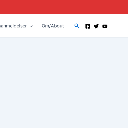
Search
manmeldelser
Om/About