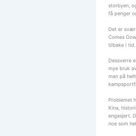
storbyen, og
få penger o
Det er svær
Comes Down 
tilbake i tid.
Dessverre e
mye bruk av
man på hel
kampsportfi
Problemet h
Kina, histor
engasjert. 
noe som hel