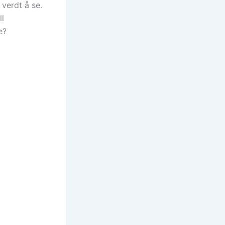
verdt å se.
ll
e?