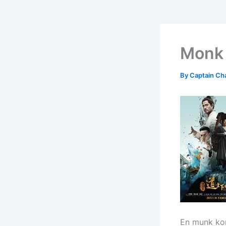
Monk 
By
Captain Ch
En munk kom