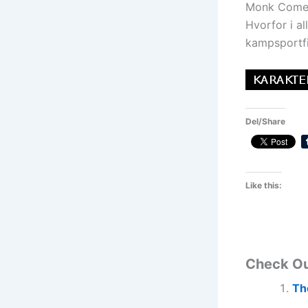
Monk Comes 
Hvorfor i al
kampsportfi
Del/Share
Like this:
Check O
Th