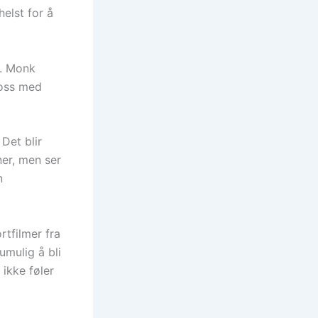
helst for å
m. Monk
 oss med
Det blir
ner, men ser
n
tfilmer fra
umulig å bli
 ikke føler