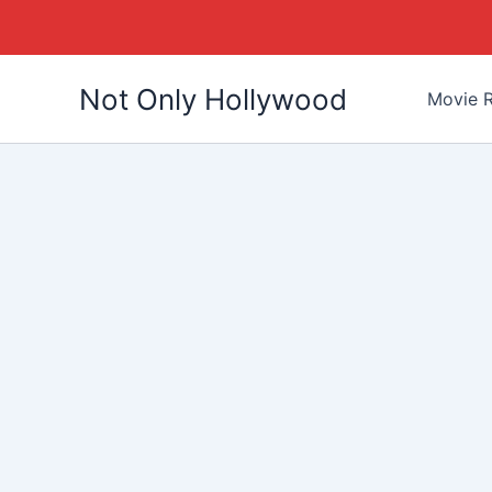
Skip
Not Only Hollywood
to
Movie R
content