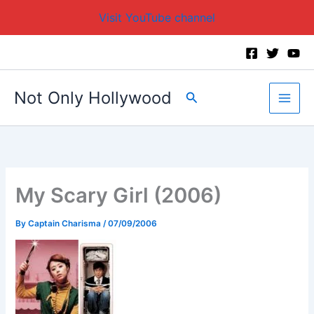
Visit YouTube channel
Skip
to
content
Not Only Hollywood
Search
My Scary Girl (2006)
By
Captain Charisma
/
07/09/2006