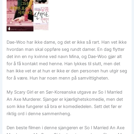
Dae-Woo har ikke dame, og det er ikke så rart. Han vet ikke
hvordan man skal oppføre seg rundt damer. En dag flytter
det inn en ny kvinne ved navn Mina, og Dae-Woo gjør alt
for å få kontakt med henne. Han lykkes til slutt, men det
han ikke vet er at hun er ikke er den personen hun utgir seg
for å være. Hun har noen menn på samvittigheten.
My Scary Girl er en Sør-Koreanske utgave av So I Married
An Axe Murderer. Sjanger er kjærlighetskomedie, men det
som ikke fungerer så bra er komediedelen. Sett det før er
riktig ord i denne sammenheng.
Den beste filmen i denne sjangeren er So I Married An Axe