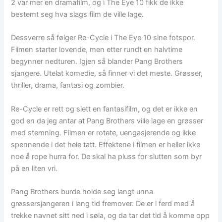
2 var mer en dramafilm, og i The Eye 10 fikk de ikke
bestemt seg hva slags film de ville lage.
Dessverre så følger Re-Cycle i The Eye 10 sine fotspor.
Filmen starter lovende, men etter rundt en halvtime
begynner nedturen. Igjen så blander Pang Brothers
sjangere. Utelat komedie, så finner vi det meste. Grøsser,
thriller, drama, fantasi og zombier.
Re-Cycle er rett og slett en fantasifilm, og det er ikke en
god en da jeg antar at Pang Brothers ville lage en grøsser
med stemning. Filmen er rotete, uengasjerende og ikke
spennende i det hele tatt. Effektene i filmen er heller ikke
noe å rope hurra for. De skal ha pluss for slutten som byr
på en liten vri.
Pang Brothers burde holde seg langt unna
grøssersjangeren i lang tid fremover. De er i ferd med å
trekke navnet sitt ned i søla, og da tar det tid å komme opp