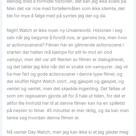
elendig med å formidle historien, det kan jeg ikke svare på.
Men det var noe med fortellermåten som ikke stemte, det
ble for mye å følge med på syntes jeg der og da.
Night Watch er ikke noen ny Underworld. Historien i seg
selv når jeg begynte å forstå noe, er ganske bra, men hvor
er actionscenene? Filmen har en glimrende actionscene i
starten der helten må kjempe for sitt liv mot en ond
vampyr, men det var alt! Resten av filmen er dialogdrevet,
og det takler jeg ikke når det er snakk om vampyrer. Jeg vil
ha mer fart og gode actionscener i denne type filmer, og
der skuffet Night Watch stort. Jeg gjespet og gjespet, og
ventet og ventet, men det skjedde ingenting. Det føltes ut
som om regissøren gjorde alt for å hale ut tiden, for det er
altfor lite innhold her til at denne filmen kan ha en spilletid
på nesten to timer. 45 minutter er mer riktig, og da kan man
tenke seg hvordan denne filmen er.
Nå venter Day Watch, men jeg kan ikke si at jeg gleder meg