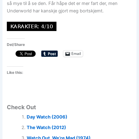
så mye til å se den. Får håpe det er mer fart der, men
Underworld har kanskje gjort meg bortskjemt.
Del/Share
Email
Like this:
Check Out
Day Watch (2006)
The Watch (2012)
Watch Out, We’re Mad (1974)