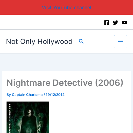
Visit YouTube channel
Skip
to
content
Not Only Hollywood
Search
Nightmare Detective (2006)
By
Captain Charisma
/
19/12/2012