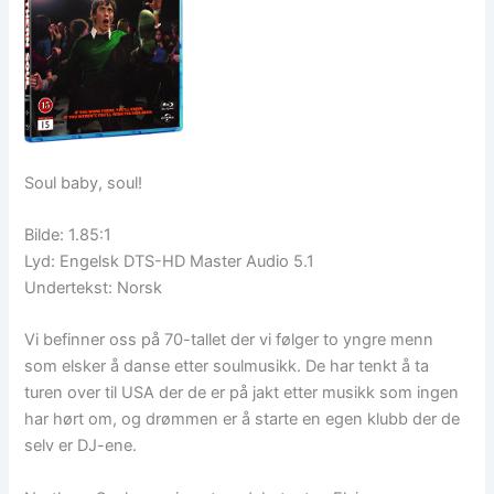
Soul baby, soul!
Bilde: 1.85:1
Lyd: Engelsk DTS-HD Master Audio 5.1
Undertekst: Norsk
Vi befinner oss på 70-tallet der vi følger to yngre menn
som elsker å danse etter soulmusikk. De har tenkt å ta
turen over til USA der de er på jakt etter musikk som ingen
har hørt om, og drømmen er å starte en egen klubb der de
selv er DJ-ene.