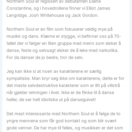
Northern Soul er regissert av debutanten Elaine
Constantine, og i hovedrollene finner vi Elliot James
Langridge, Josh Whitehouse og Jack Gordon.
Northern Soul er en film som fokuserer veldig mye på
musikk og dans. Klærne er stygge, vi befinner oss på 70-
tallet der vi følger en liten gruppe med menn som elsker å
danse, feste og selvsagt elsker de å leke med narkotika.
For da danser de jo bedre, tror de selv.
Jeg kan ikke si at noen av karakterene er særlig
sympatiske. Man bryr seg ikke om karakterene, dette er for
det meste selvdestruktive karakterer som er litt på villstrå
når gjelder retningen i livet. Ikke er de flinke til å danse
heller, de ser helt idiotiske ut på dansegulvet!
Det mest interessante med Northern Soul er å følge de to
yngre mennene som får god kontakt og som blir svært
gode venner. De har mye til felles, og musikken er det som