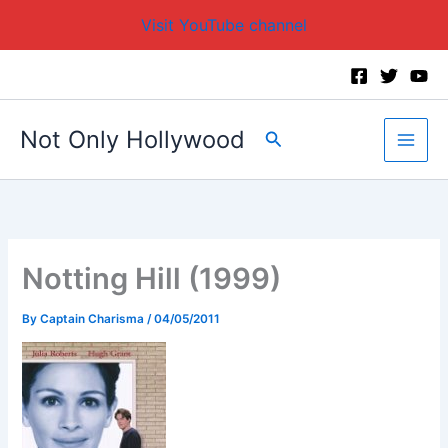
Visit YouTube channel
Skip
to
content
Not Only Hollywood
Search
Notting Hill (1999)
By
Captain Charisma
/
04/05/2011