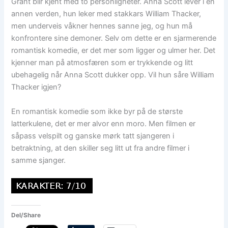
Grant blir kjent med to personligheter. Anna Scott lever i en
annen verden, hun leker med stakkars William Thacker,
men underveis våkner hennes sanne jeg, og hun må
konfrontere sine demoner. Selv om dette er en sjarmerende
romantisk komedie, er det mer som ligger og ulmer her. Det
kjenner man på atmosfæren som er trykkende og litt
ubehagelig når Anna Scott dukker opp. Vil hun såre William
Thacker igjen?
En romantisk komedie som ikke byr på de største
latterkulene, det er mer alvor enn moro. Men filmen er
såpass velspilt og ganske mørk tatt sjangeren i
betraktning, at den skiller seg litt ut fra andre filmer i
samme sjanger.
Del/Share