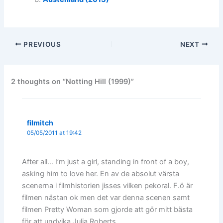
PREVIOUS
NEXT
2 thoughts on “Notting Hill (1999)”
filmitch
05/05/2011 at 19:42
After all… I’m just a girl, standing in front of a boy,
asking him to love her. En av de absolut värsta
scenerna i filmhistorien jisses vilken pekoral. F.ö är
filmen nästan ok men det var denna scenen samt
filmen Pretty Woman som gjorde att gör mitt bästa
för att undvika Julia Roberts