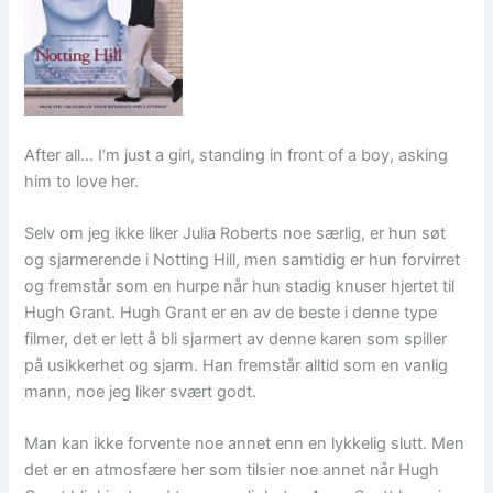
After all… I’m just a girl, standing in front of a boy, asking
him to love her.
Selv om jeg ikke liker Julia Roberts noe særlig, er hun søt
og sjarmerende i Notting Hill, men samtidig er hun forvirret
og fremstår som en hurpe når hun stadig knuser hjertet til
Hugh Grant. Hugh Grant er en av de beste i denne type
filmer, det er lett å bli sjarmert av denne karen som spiller
på usikkerhet og sjarm. Han fremstår alltid som en vanlig
mann, noe jeg liker svært godt.
Man kan ikke forvente noe annet enn en lykkelig slutt. Men
det er en atmosfære her som tilsier noe annet når Hugh