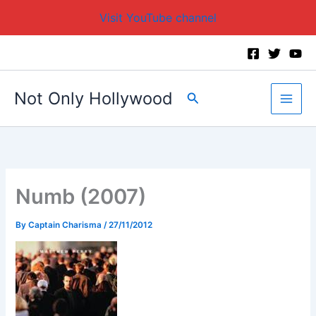
Visit YouTube channel
Skip
to
content
Not Only Hollywood
Search
Numb (2007)
By
Captain Charisma
/
27/11/2012