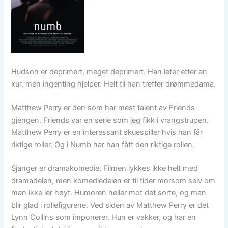
Hudson er deprimert, meget deprimert. Han leter etter en
kur, men ingenting hjelper. Helt til han treffer drømmedama.
Matthew Perry er den som har mest talent av Friends-
gjengen. Friends var en serie som jeg fikk i vrangstrupen.
Matthew Perry er en interessant skuespiller hvis han får
riktige roller. Og i Numb har han fått den riktige rollen.
Sjanger er dramakomedie. Filmen lykkes ikke helt med
dramadelen, men komediedelen er til tider morsom selv om
man ikke ler høyt. Humoren heller mot det sorte, og man
blir glad i rollefigurene. Ved siden av Matthew Perry er det
Lynn Collins som imponerer. Hun er vakker, og har en