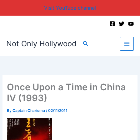
Visit YouTube channel
Skip
to
content
Not Only Hollywood
Search
Once Upon a Time in China
IV (1993)
By
Captain Charisma
/
02/11/2011