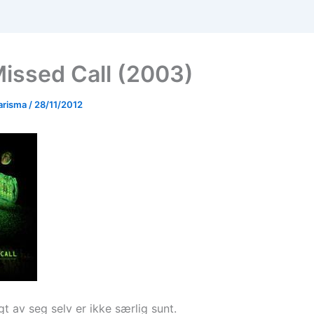
issed Call (2003)
arisma
/
28/11/2012
gt av seg selv er ikke særlig sunt.