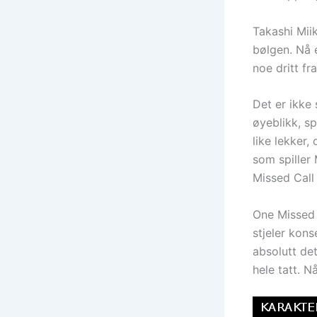
Takashi Mii
bølgen. Nå 
noe dritt fr
Det er ikke
øyeblikk, sp
like lekker,
som spiller
Missed Call 
One Missed 
stjeler kons
absolutt de
hele tatt. N