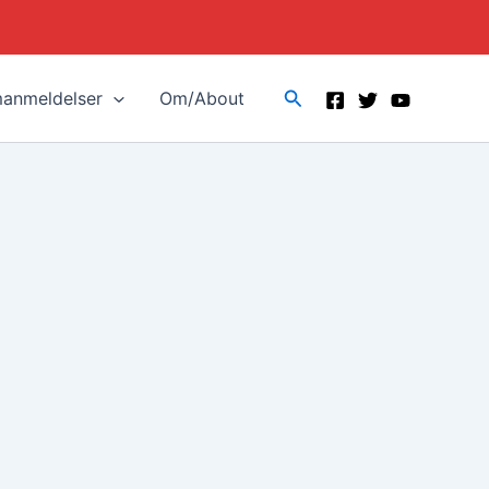
Search
manmeldelser
Om/About