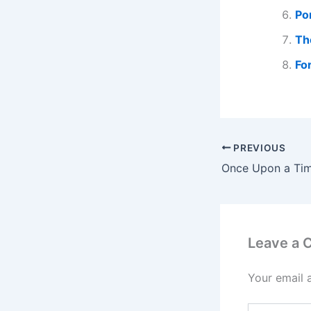
Por
Th
Fo
PREVIOUS
Once Upon a Ti
Leave a
Your email 
Type