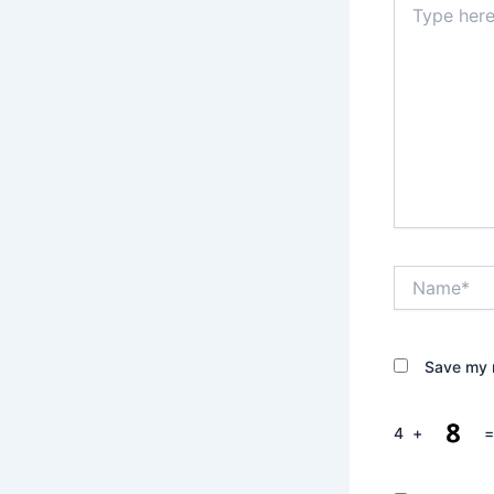
here..
Name*
Save my n
4
+