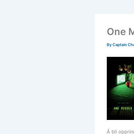
One M
By
Captain Ch
Å bli opprin