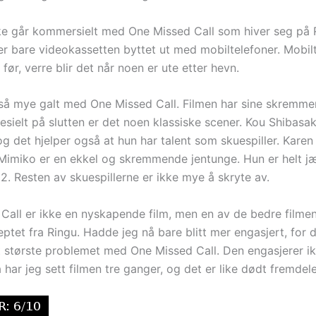
ke går kommersielt med One Missed Call som hiver seg på 
er bare videokassetten byttet ut med mobiltelefoner. Mobilt
a før, verre blir det når noen er ute etter hevn.
 så mye galt med One Missed Call. Filmen har sine skremm
esielt på slutten er det noen klassiske scener. Kou Shibasaki
 og det hjelper også at hun har talent som skuespiller. Kare
 Mimiko er en ekkel og skremmende jentunge. Hun er helt jæ
2. Resten av skuespillerne er ikke mye å skryte av.
Call er ikke en nyskapende film, men en av de bedre film
eptet fra Ringu. Hadde jeg nå bare blitt mer engasjert, for d
t største problemet med One Missed Call. Den engasjerer ik
å har jeg sett filmen tre ganger, og det er like dødt fremdele