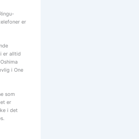
Ringu-
elefoner er
ende
 er alltid
n Oshima
vlig i One
ene som
et er
ke i det
s.