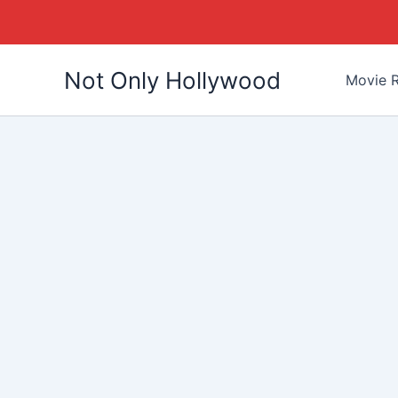
Skip
Not Only Hollywood
to
Movie R
content