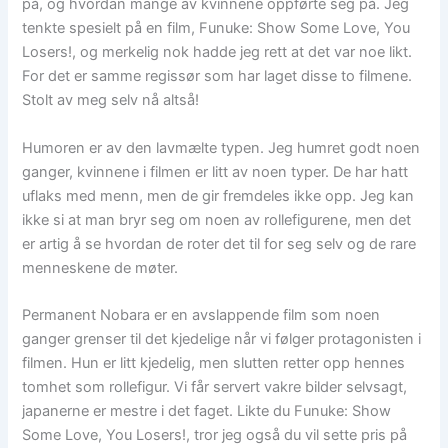
på, og hvordan mange av kvinnene oppførte seg på. Jeg
tenkte spesielt på en film, Funuke: Show Some Love, You
Losers!, og merkelig nok hadde jeg rett at det var noe likt.
For det er samme regissør som har laget disse to filmene.
Stolt av meg selv nå altså!
Humoren er av den lavmælte typen. Jeg humret godt noen
ganger, kvinnene i filmen er litt av noen typer. De har hatt
uflaks med menn, men de gir fremdeles ikke opp. Jeg kan
ikke si at man bryr seg om noen av rollefigurene, men det
er artig å se hvordan de roter det til for seg selv og de rare
menneskene de møter.
Permanent Nobara er en avslappende film som noen
ganger grenser til det kjedelige når vi følger protagonisten i
filmen. Hun er litt kjedelig, men slutten retter opp hennes
tomhet som rollefigur. Vi får servert vakre bilder selvsagt,
japanerne er mestre i det faget. Likte du Funuke: Show
Some Love, You Losers!, tror jeg også du vil sette pris på