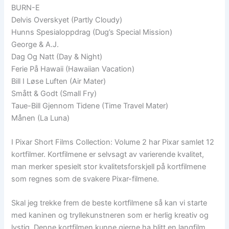
BURN-E
Delvis Overskyet (Partly Cloudy)
Hunns Spesialoppdrag (Dug’s Special Mission)
George & A.J.
Dag Og Natt (Day & Night)
Ferie På Hawaii (Hawaiian Vacation)
Bill I Løse Luften (Air Mater)
Smått & Godt (Small Fry)
Taue-Bill Gjennom Tidene (Time Travel Mater)
Månen (La Luna)
I Pixar Short Films Collection: Volume 2 har Pixar samlet 12
kortfilmer. Kortfilmene er selvsagt av varierende kvalitet,
man merker spesielt stor kvalitetsforskjell på kortfilmene
som regnes som de svakere Pixar-filmene.
Skal jeg trekke frem de beste kortfilmene så kan vi starte
med kaninen og tryllekunstneren som er herlig kreativ og
lystig. Denne kortfilmen kunne gjerne ha blitt en langfilm,