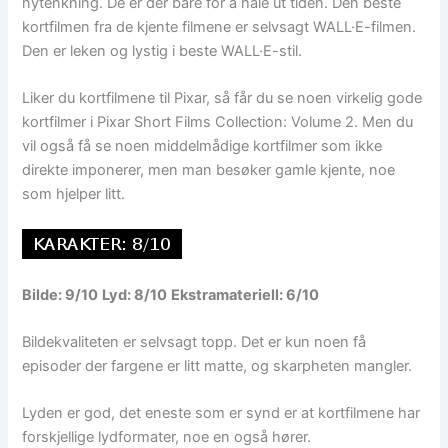
nytenkning. De er der bare for å hale ut tiden. Den beste
kortfilmen fra de kjente filmene er selvsagt WALL·E-filmen.
Den er leken og lystig i beste WALL·E-stil.
Liker du kortfilmene til Pixar, så får du se noen virkelig gode
kortfilmer i Pixar Short Films Collection: Volume 2. Men du
vil også få se noen middelmådige kortfilmer som ikke
direkte imponerer, men man besøker gamle kjente, noe
som hjelper litt.
Bilde: 9/10
Lyd: 8/10
Ekstramateriell: 6/10
Bildekvaliteten er selvsagt topp. Det er kun noen få
episoder der fargene er litt matte, og skarpheten mangler.
Lyden er god, det eneste som er synd er at kortfilmene har
forskjellige lydformater, noe en også hører.