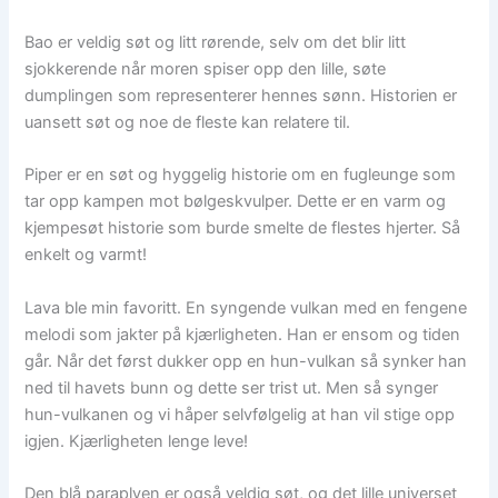
Bao er veldig søt og litt rørende, selv om det blir litt
sjokkerende når moren spiser opp den lille, søte
dumplingen som representerer hennes sønn. Historien er
uansett søt og noe de fleste kan relatere til.
Piper er en søt og hyggelig historie om en fugleunge som
tar opp kampen mot bølgeskvulper. Dette er en varm og
kjempesøt historie som burde smelte de flestes hjerter. Så
enkelt og varmt!
Lava ble min favoritt. En syngende vulkan med en fengene
melodi som jakter på kjærligheten. Han er ensom og tiden
går. Når det først dukker opp en hun-vulkan så synker han
ned til havets bunn og dette ser trist ut. Men så synger
hun-vulkanen og vi håper selvfølgelig at han vil stige opp
igjen. Kjærligheten lenge leve!
Den blå paraplyen er også veldig søt, og det lille universet