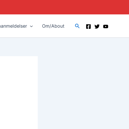
Search
manmeldelser
Om/About