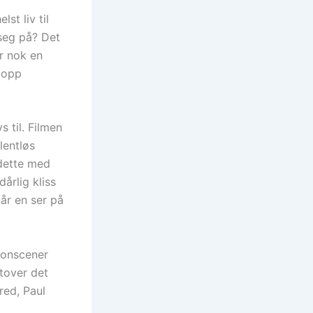
st liv til
 seg på? Det
r nok en
e opp
 til. Filmen
lentløs
 dette med
årlig kliss
år en ser på
ionscener
utover det
red, Paul