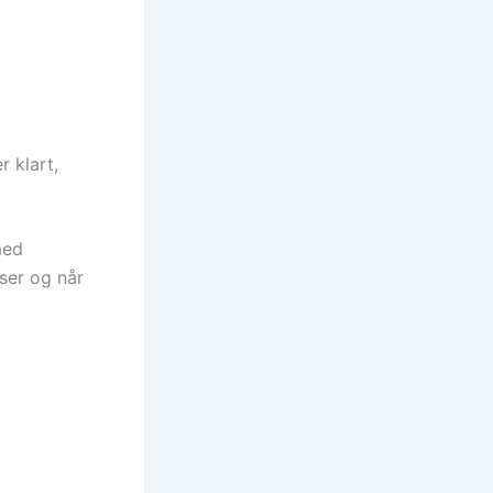
r klart,
med
nser og når