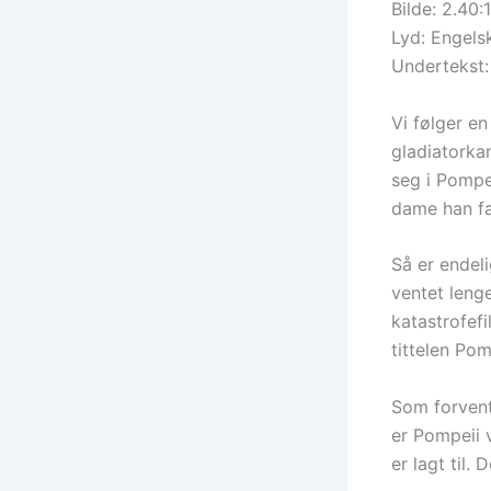
Bilde: 2.40:1
Lyd: Engels
Undertekst:
Vi følger en
gladiatorkam
seg i Pompei
dame han fal
Så er endel
ventet leng
katastrofef
tittelen Pom
Som forvente
er Pompeii v
er lagt til.