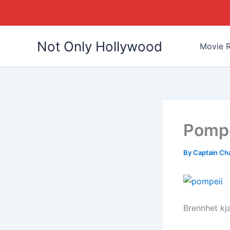
Skip
Not Only Hollywood
to
Movie R
content
Pompe
By
Captain Ch
Brennhet kj