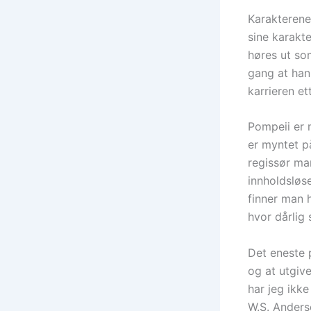
Karakterene 
sine karakt
høres ut so
gang at han 
karrieren e
Pompeii er n
er myntet på
regissør ma
innholdsløse
finner man 
hvor dårlig 
Det eneste 
og at utgive
har jeg ikke
W.S. Anders