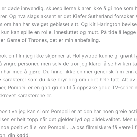
er døde innvendig, skuespillerne klarer ikke å gi noe som hel
erer. Og hva slags aksent er det Kiefer Sutherland forsøker
m om han har svelget gebisset sitt. Og Kit Harington bevise
kun kan spille en rolle, innesluttet og mutt. På tide å legg
tter Game of Thrones, det er min anbefaling.
ok en film jeg ikke skjønner at Hollywood kunne gi grønt lys
 yngre personer, men selv de tror jeg klarer å se hvilken ta
n har med å gjøre. Du finner ikke en mer generisk film enn
 karakterer som du ikke bryr deg om i det hele tatt. Alt av d
her, Pompeii er en god grunn til å oppsøke gode TV-serier n
skrevet karakterene er.
positive jeg kan si om Pompeii er at den har noen greie act
lsen er helt topp når det gjelder lyd og bildekvalitet. Men 
 noe positivt å si om Pompeii. La oss filmelskere få være i f
on, din kødd!