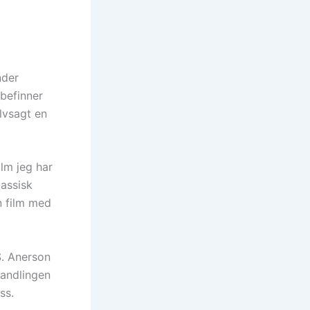
nder
 befinner
elvsagt en
lm jeg har
lassisk
n film med
S. Anerson
handlingen
ss.