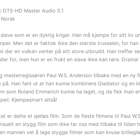
k DTS-HD Master Audio 5.1
 Norsk
 slave som er en dyktig kriger. Han må kjempe for sitt liv u
per. Men det er faktisk ikke den største trusselen, for han
i der en vulkan venter på sitt store utbrudd. Han treffer s
ler for, men hun er en frukt en slave ikke kan røre. Drama!
ig mesterregissøren Paul W.S. Anderson tilbake med en ny fi
e på. Han fant ut at han kunne kombinere Gladiator og en k
ilm som Roland Emmerich kunne ha laget, og da fikk man e
peii. Kjempesmart altså!
t er dette et sjelløs film. Som de fleste filmene til Paul W.
isuelt en stygg film som ikke tar oss med tilbake til tiden 
 Den mannen vet å lage stygge filmer som kan knuse brillegla