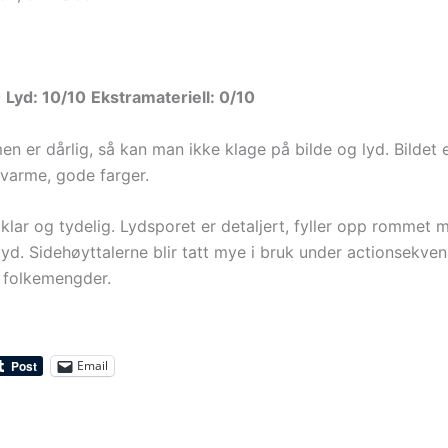
0
Lyd: 10/10
Ekstramateriell: 0/10
en er dårlig, så kan man ikke klage på bilde og lyd. Bildet e
varme, gode farger.
klar og tydelig. Lydsporet er detaljert, fyller opp rommet 
 lyd. Sidehøyttalerne blir tatt mye i bruk under actionsekve
e folkemengder.
Email