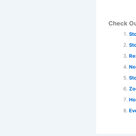
Check O
St
St
Re
No
St
Zo
Ho
Ev