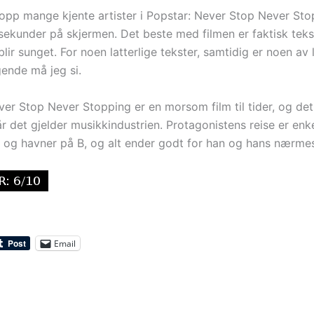
opp mange kjente artister i Popstar: Never Stop Never Sto
 sekunder på skjermen. Det beste med filmen er faktisk tek
lir sunget. For noen latterlige tekster, samtidig er noen av 
ende må jeg si.
er Stop Never Stopping er en morsom film til tider, og det 
år det gjelder musikkindustrien. Protagonistens reise er enk
A og havner på B, og alt ender godt for han og hans nærmes
Email