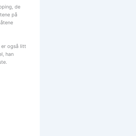
pping, de
stene på
låtene
er også litt
el, han
te.