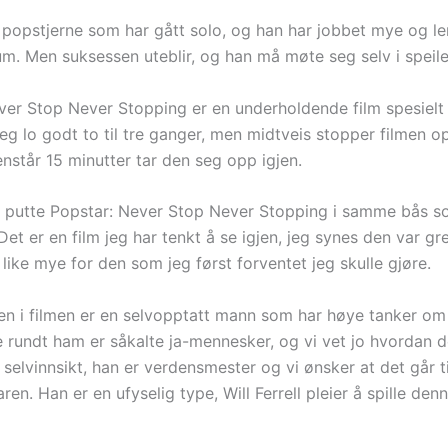
n popstjerne som har gått solo, og han har jobbet mye og 
um. Men suksessen uteblir, og han må møte seg selv i speile
ver Stop Never Stopping er en underholdende film spesielt 
eg lo godt to til tre ganger, men midtveis stopper filmen o
enstår 15 minutter tar den seg opp igjen.
 putte Popstar: Never Stop Never Stopping i samme bås so
Det er en film jeg har tenkt å se igjen, jeg synes den var gr
e like mye for den som jeg først forventet jeg skulle gjøre.
en i filmen er en selvopptatt mann som har høye tanker om 
rundt ham er såkalte ja-mennesker, og vi vet jo hvordan de
 selvinnsikt, han er verdensmester og vi ønsker at det går ti
ren. Han er en ufyselig type, Will Ferrell pleier å spille den