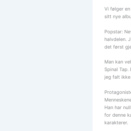
Vi følger e
sitt nye alb
Popstar: Ne
halvdelen. J
det først gj
Man kan vel
Spinal Tap. 
jeg falt ikk
Protagonist
Menneskene 
Han har null
for denne ka
karakterer.