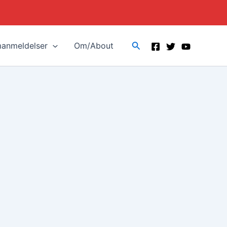
Search
manmeldelser
Om/About