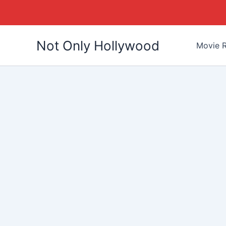
Skip
Not Only Hollywood
to
Movie R
content