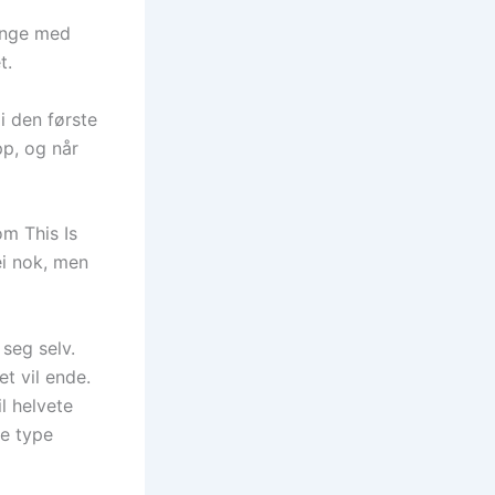
lenge med
t.
i den første
pp, og når
m This Is
ei nok, men
seg selv.
t vil ende.
l helvete
ne type