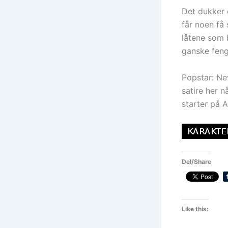
Det dukker 
får noen få
låtene som b
ganske feng
Popstar: Nev
satire her n
starter på 
Del/Share
Like this: